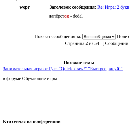
wepr
Заголовок сообщения:
Re: Игра: 2 бук
напёрст
ок
- dedal
Показать сообщения за:
Поле 
Страница
2
из
54
[ Сообщений: 
Похожие темы
Занимательная игра от Гугл "Quick, draw!" "Быстрее,рисуй!"
в форуме Обучающие игры
Кто сейчас на конференции