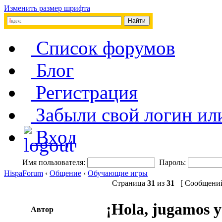
Изменить размер шрифта
Список форумов
Блог
Регистрация
Забыли свой логин ил
Вход
Имя пользователя:
Пароль:
HispaForum
‹
Общение
‹
Обучающие игры
Страница
31
из
31
[ Сообщений:
¡Hola, jugamos y
Автор