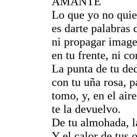
AMANTE
Lo que yo no quie
es darte palabras 
ni propagar image
en tu frente, ni c
La punta de tu de
con tu uña rosa, p
tomo, y, en el air
te la devuelvo.
De tu almohada, la
Y el calor de tus o