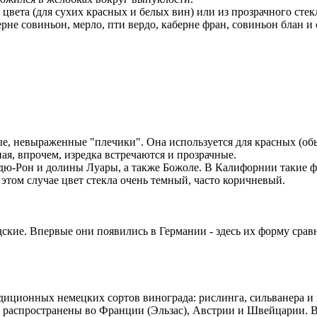
цвета (для сухих красных и белых вин) или из прозрачного стек
ерне совиньон, мерло, пти вердо, каберне фран, совиньон блан и
е, невыраженные "плечики". Она используется для красных (обы
ая, впрочем, изредка встречаются и прозрачные.
-дю-Рон и долины Луары, а также Божоле. В Калифорнии такие 
этом случае цвет стекла очень темный, часто коричневый.
кие. Впервые они появились в Германии - здесь их форму сравн
диционных немецких сортов винограда: рислинга, сильванера и
 распространены во Франции (Эльзас), Австрии и Швейцарии. В