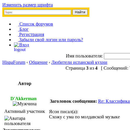
Изменить размер шрифта
Список форумов
Блог
Регистрация
Забыли свой логин или пароль?
Вход
Имя пользователя:
HispaForum
‹
Общение
‹
Любители испанской кухни
Страница
3
из
4
[ Сообщений: 7
Автор
D'Akkerman
Заголовок сообщения:
Re: Классифика
Активный участник
Ясон писал(а):
Схожу с ума по молдавской музыке