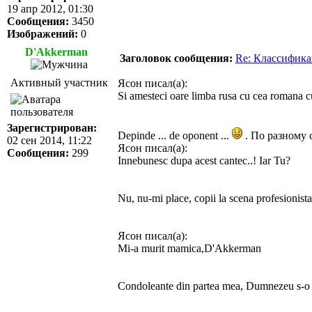
19 апр 2012, 01:30
Сообщения:
3450
Изображений:
0
D'Akkerman
Заголовок сообщения:
Re: Классифика
Активный участник
Ясон писал(а):
Si amesteci oare limba rusa cu cea romana c
Зарегистрирован:
Depinde ... de oponent ...
. По разному 
02 сен 2014, 11:22
Ясон писал(а):
Сообщения:
299
Innebunesc dupa acest cantec..! Iar Tu?
Nu, nu-mi place, copii la scena profesionist
Ясон писал(а):
Mi-a murit mamica,D'Akkerman
Condoleante din partea mea, Dumnezeu s-o erte
_________________