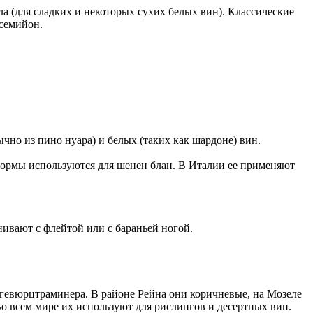
ла (для сладких и некоторых сухих белых вин). Классические
 семийон.
чно из пино нуара) и белых (таких как шардоне) вин.
формы используются для шенен блан. В Италии ее применяют
ивают с флейтой или с бараньей ногой.
 гевюрцтраминера. В районе Рейна они коричневые, на Мозеле
о всем мире их используют для рислингов и десертных вин.