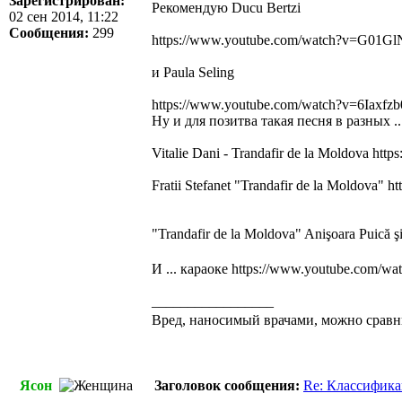
Зарегистрирован:
Рекомендую Ducu Bertzi
02 сен 2014, 11:22
Сообщения:
299
https://www.youtube.com/watch?v=G01Gl
и Paula Seling
https://www.youtube.com/watch?v=6Iaxfz
Ну и для позитва такая песня в разных .
Vitalie Dani - Trandafir de la Moldova
http
Fratii Stefanet "Trandafir de la Moldova"
ht
"Trandafir de la Moldova" Anişoara Puică şi
И ... караоке
https://www.youtube.com/w
_________________
Вред, наносимый врачами, можно сравн
Ясон
Заголовок сообщения:
Re: Классифика