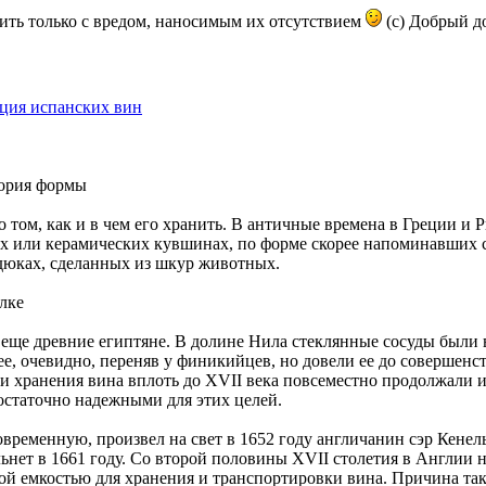
ить только с вредом, наносимым их отсутствием
(с) Добрый до
ция испанских вин
тория формы
 том, как и в чем его хранить. В античные времена в Греции и 
х или керамических кувшинах, по форме скорее напоминавших 
рдюках, сделанных из шкур животных.
лке
еще древние египтяне. В долине Нила стеклянные сосуды были 
е, очевидно, переняв у финикийцев, но довели ее до совершенс
и хранения вина вплоть до XVII века повсеместно продолжали ис
достаточно надежными для этих целей.
ременную, произвел на свет в 1652 году англичанин сэр Кенель
нет в 1661 году. Со второй половины XVII столетия в Англии 
ной емкостью для хранения и транспортировки вина. Причина та