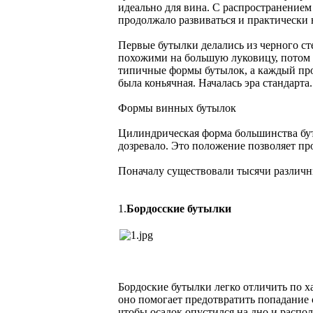
идеально для вина. С распространением
продолжало развиваться и практически 
Первые бутылки делались из черного ст
похожими на большую луковицу, потом 
типичные формы бутылок, а каждый про
была коньячная. Началась эра стандарта.
Формы винных бутылок
Цилиндрическая форма большинства бут
дозревало. Это положение позволяет про
Поначалу существовали тысячи различн
1.
Бордосские бутылки
Бордоские бутылки легко отличить по х
оно помогает предотвратить попадание о
чтобы осадок опустился на дно и распо