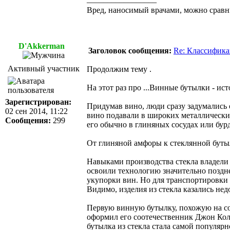
Вред, наносимый врачами, можно сравн
D'Akkerman
Заголовок сообщения:
Re: Классифика
Активный участник
Продолжим тему .
На этот раз про ...Винные бутылки - ис
Зарегистрирован:
Придумав вино, люди сразу задумались о
02 сен 2014, 11:22
вино подавали в широких металлически
Сообщения:
299
его обычно в глиняных сосудах или бу
От глиняной амфоры к стеклянной буты
Навыками производства стекла владели 
освоили технологию значительно поздне
укупорки вин. Но для транспортировки 
Видимо, изделия из стекла казались не
Первую винную бутылку, похожую на сов
оформил его соотечественник Джон Коль
бутылка из стекла стала самой популяр