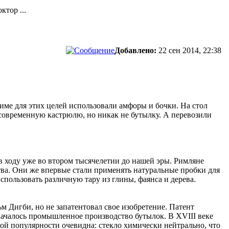
ктор ...
Добавлено:
22 сен 2014, 22:38
Риме для этих целей использовали амфоры и бочки. На стол
современную кастрюлю, но никак не бутылку. А перевозили
в ходу уже во втором тысячелетии до нашей эры. Римляне
тва. Они же впервые стали применять натуральные пробки для
пользовать различную тару из глины, фаянса и дерева.
м Дигби, но не запатентовал свое изобретение. Патент
началось промышленное производство бутылок. В XVIII веке
кой популярности очевидна: стекло химически нейтрально, что