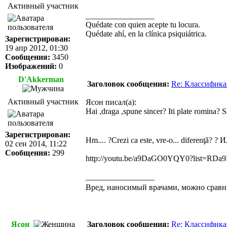
Активный участник
_________________
Quédate con quien acepte tu locura.
Quédate ahí, en la clínica psiquiátrica.
Зарегистрирован:
19 апр 2012, 01:30
Сообщения:
3450
Изображений:
0
D'Akkerman
Заголовок сообщения:
Re: Классифика
Активный участник
Ясон писал(а):
Hai ,draga ,spune sincer? Iti plate romina?
Зарегистрирован:
Hm.... ?Crezi ca este, vre-o... diferenţă? ? 
02 сен 2014, 11:22
Сообщения:
299
http://youtu.be/a9DaGO0YQY0?list=R
_________________
Вред, наносимый врачами, можно сравн
Ясон
Заголовок сообщения:
Re: Классифика