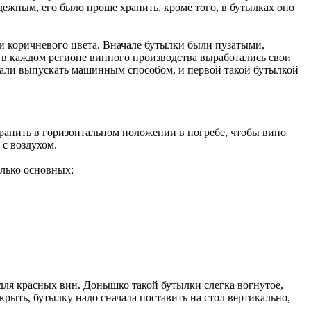
дежным, его было проще хранить, кроме того, в бутылках оно
 и коричневого цвета. Вначале бутылки были пузатыми,
 в каждом регионе винного производства выработались свои
чали выпускать машинным способом, и первой такой бутылкой
анить в горизонтальном положении в погребе, чтобы вино
 с воздухом.
лько основных:
для красных вин. Донышко такой бутылки слегка вогнутое,
крыть, бутылку надо сначала поставить на стол вертикально,