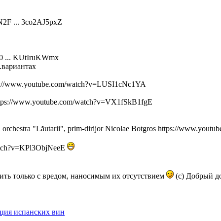
N2F ... 3co2AJ5pxZ
b0 ... KUtIruKWmx
..вариантах
s://www.youtube.com/watch?v=LUSI1cNc1YA
tps://www.youtube.com/watch?v=VX1fSkB1fgE
 orchestra "Lăutarii", prim-dirijor Nicolae Botgros
https://www.yout
atch?v=KPl3ObjNeeE
ить только с вредом, наносимым их отсутствием
(с) Добрый до
ция испанских вин