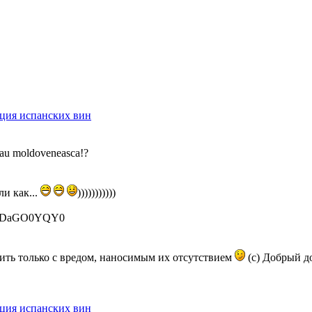
ция испанских вин
 Sau moldoveneasca!?
Или как...
)))))))))))
Da9DaGO0YQY0
ить только с вредом, наносимым их отсутствием
(с) Добрый до
ция испанских вин