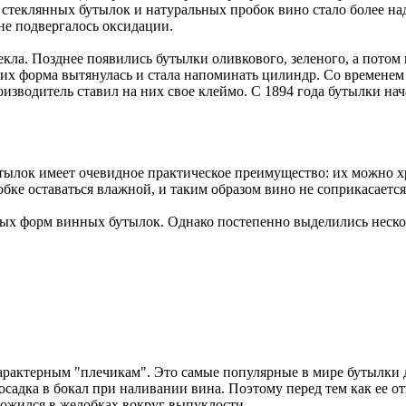
 стеклянных бутылок и натуральных пробок вино стало более на
не подвергалось оксидации.
екла. Позднее появились бутылки оливкового, зеленого, а потом
их форма вытянулась и стала напоминать цилиндр. Со временем
изводитель ставил на них свое клеймо. С 1894 года бутылки на
ылок имеет очевидное практическое преимущество: их можно хр
бке оставаться влажной, и таким образом вино не соприкасается
ых форм винных бутылок. Однако постепенно выделились неско
арактерным "плечикам". Это самые популярные в мире бутылки 
садка в бокал при наливании вина. Поэтому перед тем как ее от
ложился в желобках вокруг выпуклости.