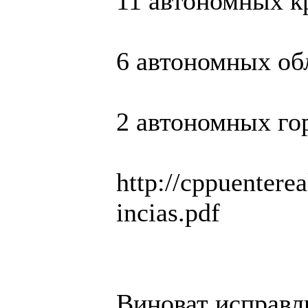
11 автономных кр
6 автономных об
2 автономных го
http://cppuentere
incias.pdf
Виноват исправ