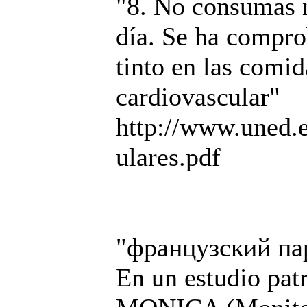
"8. No consumas
día. Se ha compro
tinto en las comid
cardiovascular"
http://www.uned.es
ulares.pdf
"французский пар
En un estudio pa