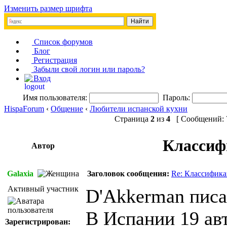
Изменить размер шрифта
Список форумов
Блог
Регистрация
Забыли свой логин или пароль?
Вход
Имя пользователя:
Пароль:
HispaForum
‹
Общение
‹
Любители испанской кухни
Страница
2
из
4
[ Сообщений: 7
Классифи
Автор
Galaxia
Заголовок сообщения:
Re: Классифика
Активный участник
D'Akkerman писа
В Испании 19 ав
Зарегистрирован: