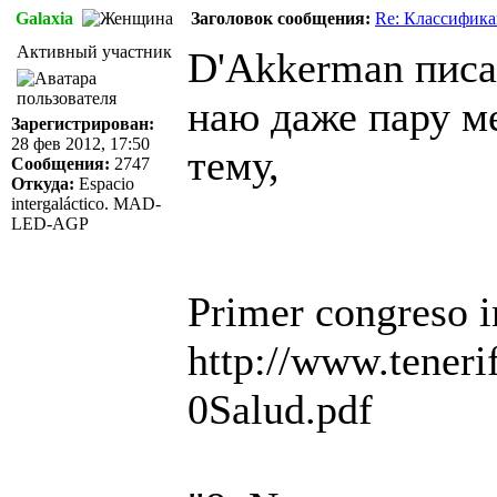
Galaxia
Заголовок сообщения:
Re: Классифика
Активный участник
D'Akkerman писа
наю даже пару м
Зарегистрирован:
28 фев 2012, 17:50
тему,
Сообщения:
2747
Откуда:
Espacio
intergaláctico. MAD-
LED-AGP
Primer congreso i
http://www.tenerif
0Salud.pdf