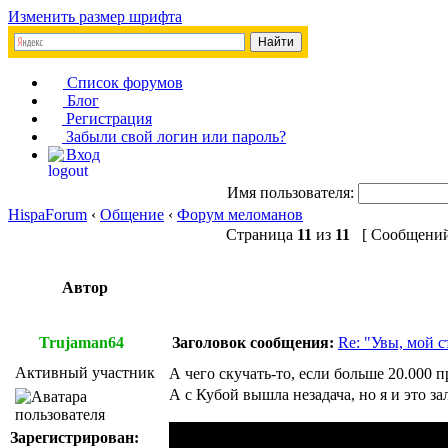
Изменить размер шрифта
Список форумов
Блог
Регистрация
Забыли свой логин или пароль?
Вход
Имя пользователя:
HispaForum
‹
Общение
‹
Форум меломанов
Страница
11
из
11
[ Сообщений:
Автор
Trujaman64
Заголовок сообщения:
Re: "Увы, мой 
Активный участник
А чего скучать-то, если больше 20.000 
А с Кубой вышла незадача, но я и это за
Зарегистрирован: