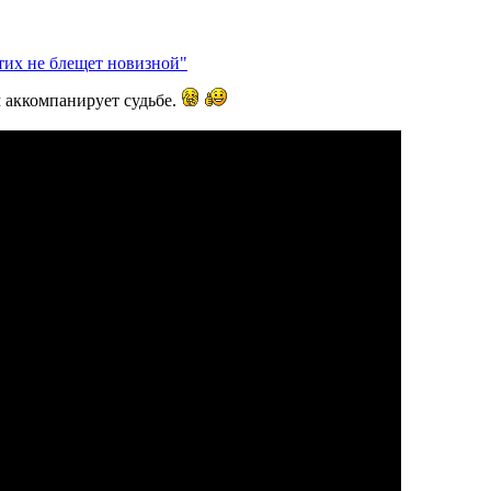
стих не блещет новизной"
 аккомпанирует судьбе.