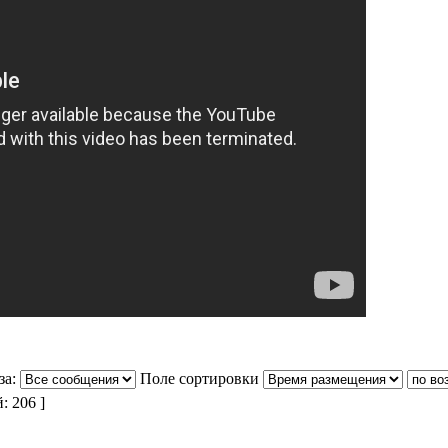
за:
Поле сортировки
 206 ]