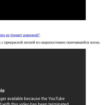
стих не блещет новизной"
с прекрасной песней из скоропостижно скончавшейся эпохи.