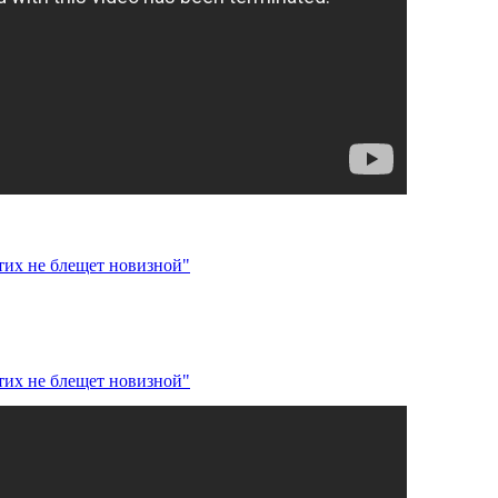
стих не блещет новизной"
стих не блещет новизной"