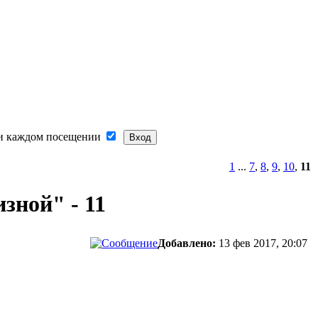
и каждом посещении
1
...
7
,
8
,
9
,
10
,
11
зной" - 11
Добавлено:
13 фев 2017, 20:07