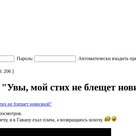
Пароль:
Автоматически входить пр
 206 ]
"Увы, мой стих не блещет нови
стих не блещет новизной"
просмотров.
лечу, я в Гавану ехал плача, а возвращаюсь хохочу.