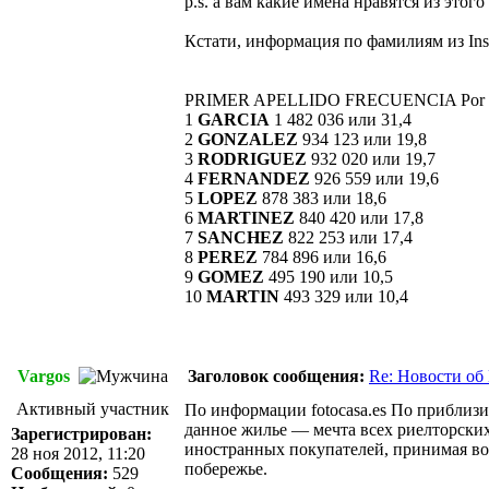
p.s. а вам какие имена нравятся из этог
Кстати, информация по фамилиям из Instit
PRIMER APELLIDO FRECUENCIA Por 
1
GARCIA
1 482 036 или 31,4
2
GONZALEZ
934 123 или 19,8
3
RODRIGUEZ
932 020 или 19,7
4
FERNANDEZ
926 559 или 19,6
5
LOPEZ
878 383 или 18,6
6
MARTINEZ
840 420 или 17,8
7
SANCHEZ
822 253 или 17,4
8
PEREZ
784 896 или 16,6
9
GOMEZ
495 190 или 10,5
10
MARTIN
493 329 или 10,4
Vargos
Заголовок сообщения:
Re: Новости об
Активный участник
По информации fotocasa.es По приблиз
данное жилье — мечта всех риелторских
Зарегистрирован:
иностранных покупателей, принимая во 
28 ноя 2012, 11:20
побережье.
Сообщения:
529