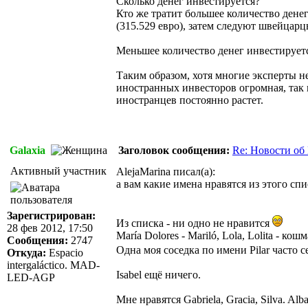
Сколько денег инвестируется?
Кто же тратит большее количество дене
(315.529 евро), затем следуют швейцарцы
Меньшее количество денег инвестируется
Таким образом, хотя многие эксперты н
иностранных инвесторов огромная, так 
иностранцев постоянно растет.
Galaxia
Заголовок сообщения:
Re: Новости об
Активный участник
AlejaMarina писал(а):
а вам какие имена нравятся из этого сп
Зарегистрирован:
Из списка - ни одно не нравится
28 фев 2012, 17:50
María Dolores - Mariló, Lola, Lolita - кошм
Сообщения:
2747
Одна моя соседка по имени Pilar часто 
Откуда:
Espacio
intergaláctico. MAD-
Isabel ещё ничего.
LED-AGP
Мне нравятся Gabriela, Gracia, Silva. Alb