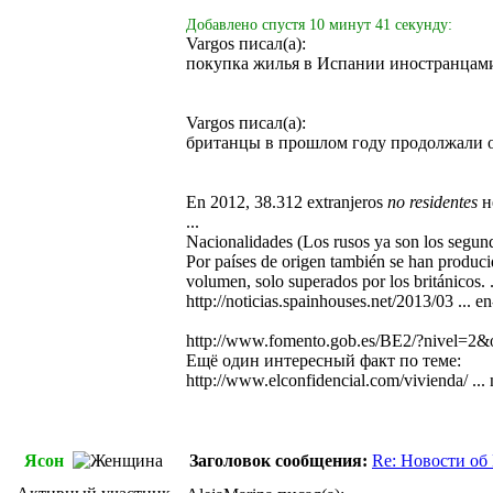
Добавлено спустя 10 минут 41 секунду:
Vargos писал(а):
покупка жилья в Испании иностранцам
Vargos писал(а):
британцы в прошлом году продолжали 
En 2012, 38.312 extranjeros
no residentes
н
...
Nacionalidades (Los rusos ya son los segu
Por países de origen también se han produci
volumen, solo superados por los británicos. .
http://noticias.spainhouses.net/2013/03 ... e
http://www.fomento.gob.es/BE2/?nivel=2
Ещё один интересный факт по теме:
http://www.elconfidencial.com/vivienda/ ...
Ясон
Заголовок сообщения:
Re: Новости об