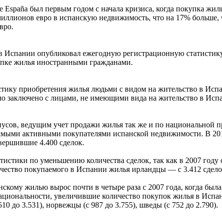
e España был первым годом с начала кризиса, когда покупка жил
ллионов евро в испанскую недвижимость, что на 17% больше, че
вро.
 Испании опубликовал ежегодную регистрационную статистику н
купке жилья иностранными гражданами.
тику приобретения жилья людьми с видом на жительство в Испан
ло заключено с лицами, не имеющими вида на жительство в Исп
усов, ведущим учет продажи жилья так же и по национальной п
амыми активными покупателями испанской недвижимости. В 201
вершившие 4.400 сделок.
тистики по уменьшению количества сделок, так как в 2007 году 
ество покупаемого в Испании жилья ирландцы — с 3.412 сделок в
нскому жилью вырос почти в четыре раза с 2007 года, когда был
циональности, увеличившие количество покупок жилья в Испании
510 до 3.531), норвежцы (с 987 до 3.755), шведы (с 752 до 2.790).