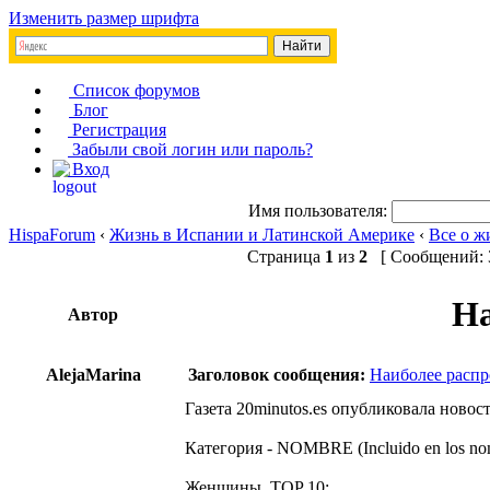
Изменить размер шрифта
Список форумов
Блог
Регистрация
Забыли свой логин или пароль?
Вход
Имя пользователя:
HispaForum
‹
Жизнь в Испании и Латинской Америке
‹
Все о ж
Страница
1
из
2
[ Сообщений: 3
На
Автор
AlejaMarina
Заголовок сообщения:
Наиболее распр
Газета
20minutos.es
опубликовала новост
Категория - NOMBRE (Incluido en los nom
Женщины, TOP 10: