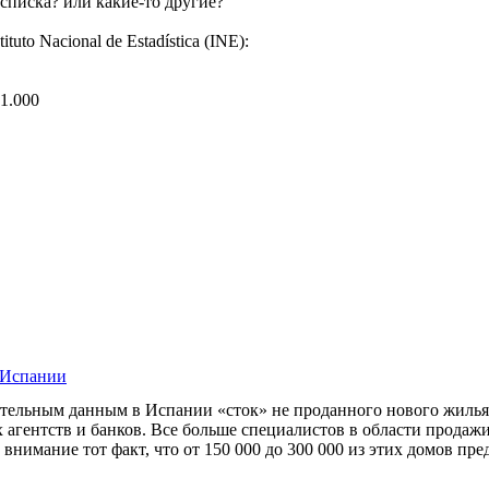
о списка? или какие-то другие?
uto Nacional de Estadística (INE):
1.000
 Испании
ительным данным в Испании «сток» не проданного нового жилья 
 агентств и банков. Все больше специалистов в области продаж
внимание тот факт, что от 150 000 до 300 000 из этих домов пр