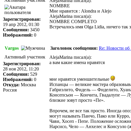
Активный участник
AlejaMarina писал(а):
NOMBRE
Мне нравится : Alondra и Alejo
AlejaMarina писал(а):
Зарегистрирован:
NOMBRE COMPLETO
19 апр 2012, 01:30
Встречалось имя Olga Lidia, ничего так 
Сообщения:
3450
Изображений:
0
Vargos
Заголовок сообщения:
Re: Новости об
Активный участник
AlejaMarina писал(а):
а вам какие имена нравятся
Зарегистрирован:
28 ноя 2012, 11:20
Сообщения:
529
мне нравятся уменшительные
Изображений:
0
Испанцы — великие мастера образовыв
Откуда:
Москва
Габриэлито, Фидель — Фиделито, Хуана 
Россия
Консепсьон — Кончита, Гвадалупе — Лу
близкие зовут просто «Пе».
Впрочем, не все так просто. Иногда о
могут называть Панчо, Пако или Курро
Чави, Хосеп - Пепе. Положение осложн
Нарсисо, Чело — Анхелес и Консуэло (ж