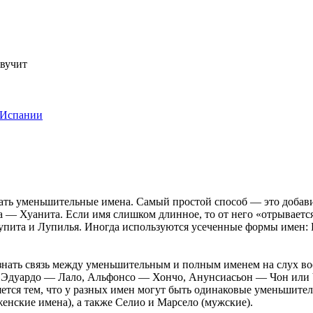
звучит
 Испании
ать уменьшительные имена. Самый простой способ — это добав
— Хуанита. Если имя слишком длинное, то от него «отрывается» 
пита и Лупилья. Иногда используются усеченные формы имен: 
познать связь между уменьшительным и полным именем на слух в
, Эдуардо — Лало, Альфонсо — Хончо, Анунсиасьон — Чон или Ч
яется тем, что у разных имен могут быть одинаковые уменьшит
енские имена), а также Селио и Марсело (мужские).