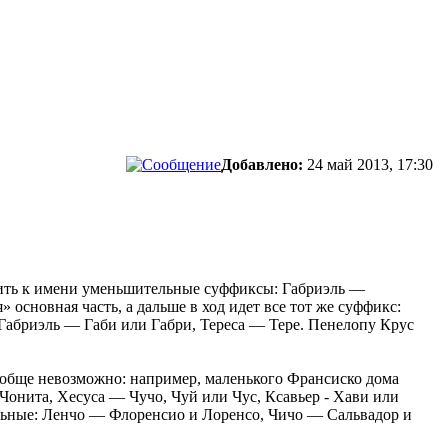
Добавлено:
24 май 2013, 17:30
ить к имени уменьшительные суффиксы: Габриэль —
основная часть, а дальше в ход идет все тот же суффикс:
Габриэль — Габи или Габри, Тереса — Тере. Пенелопу Крус
ообще невозможно: например, маленького Франсиско дома
онита, Хесуса — Чучо, Чуй или Чус, Ксавьер - Хави или
ельные: Ленчо — Флоренсио и Лоренсо, Чичо — Сальвадор и