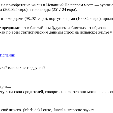
г на приобретение жилья в Испании? На первом месте — русские 
 (260.895 евро) и голландцы (251.124 евро).
 алжирцами (98.281 евро), португальцами (100.349 евро), ирлан
е предполагают в ближайшем будущем избавиться от образовавше
как по всем статистическим данным спрос на испанское жилье у
 Испании
иска? или какие-то другие?
арик...
сетует на своих родителей, говорит, как же это они могли свою 
a ещё ничего. (María de) Loreto, Juncal интересно звучат.