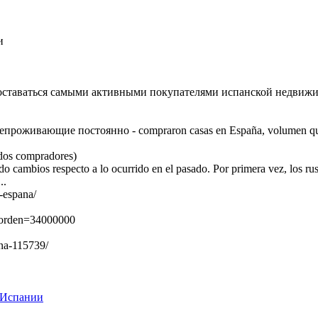
и
оставаться самыми активными покупателями испанской недвиж
епроживающие постоянно - compraron casas en España, volumen que cas
ndos compradores)
do cambios respecto a lo ocurrido en el pasado. Por primera vez, los r
..
n-espana/
&orden=34000000
 na-115739/
 Испании