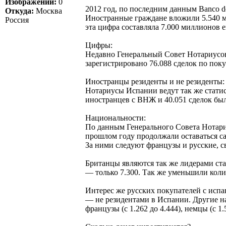
Изображений:
0
2012 год, по последним данным Banco d
Откуда:
Москва
Иностранные граждане вложили 5.540 ми
Россия
эта цифра составляла 7.000 миллионов е
Цифры:
Недавно Генеральный Совет Нотариусов
зарегистрировано 76.088 сделок по по
Иностранцы резиденты и не резиденты:
Нотариусы Испании ведут так же статис
иностранцев с ВНЖ и 40.051 сделок бы
Национальности:
По данным Генерального Совета Нотари
прошлом году продолжали оставаться с
За ними следуют французы и русские, с
Британцы являются так же лидерами ста
— только 7.300. Так же уменьшили колич
Интерес же русских покупателей с испа
— не резидентами в Испании. Другие на
французы (с 1.262 до 4.444), немцы (с 1.