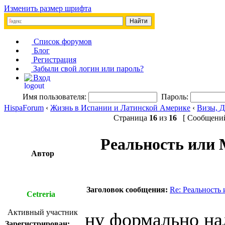
Изменить размер шрифта
Список форумов
Блог
Регистрация
Забыли свой логин или пароль?
Вход
Имя пользователя:
Пароль:
HispaForum
‹
Жизнь в Испании и Латинской Америке
‹
Визы, 
Страница
16
из
16
[ Сообщений:
Реальность или 
Автор
Заголовок сообщения:
Re: Реальность
Cetreria
Активный участник
ну формально на
Зарегистрирован: