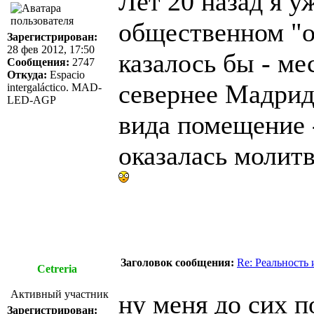
Лет 20 назад я у
общественном "о
Зарегистрирован:
28 фев 2012, 17:50
казалось бы - ме
Сообщения:
2747
Откуда:
Espacio
севернее Мадрид
intergaláctico. MAD-
LED-AGP
вида помещение -
оказалась молит
Заголовок сообщения:
Re: Реальность
Cetreria
Активный участник
ну меня до сих 
Зарегистрирован: