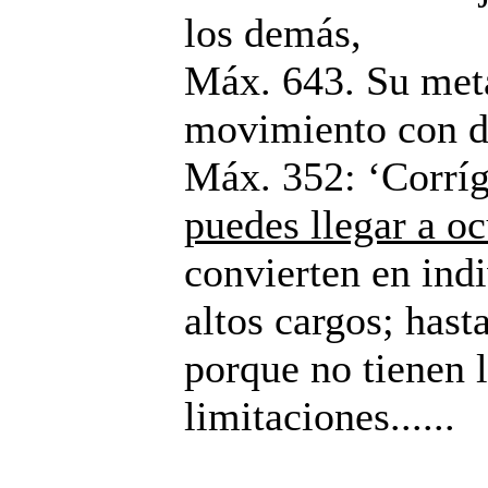
los demás,
Máx. 643. Su meta
movimiento con d
Máx. 352: ‘Corríg
puedes llegar a o
convierten en ind
altos cargos; hast
porque no tienen 
limitaciones......