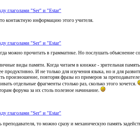
ду глаголами "Ser" и "Estar"
-то контактную информацию этого учителя.
ду глаголами "Ser" и "Estar"
сегда можно прочитать в грамматике. Но послушать объяснение с
ичные виды памяти. Когда читаем в книжке - зрительная память,
лее продуктивно. И не только для изучения языка, но и для разви
ать произношение, повторяя фразы из примеров за преподавател
вать отдельные фрагменты столько раз, сколько этого хочется.
торам форума за их столь полезное начинание.
ду глаголами "Ser" и "Estar"
ь преподавателя, то можно сразу и механическую память задейст