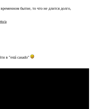
 временном бытие, то что не длится долго,
to/a
ти в "está casado"