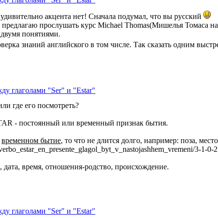
 удивительно акцента нет! Сначала подумал, что вы русский
, предлагаю прослушать курс Michael Thomas(Мишелья Томаса на 
 двумя понятиями.
верка знаний английского в том числе. Так сказать одним выстр
ду глаголами "Ser" и "Estar"
или где его посмотреть?
TAR - постоянный или временный признак бытия.
о
временном бытие
, то что не длится долго, например: поза, мес
el_verbo_estar_en_presente_glagol_byt_v_nastojashhem_vremeni/3-1-0-
, дата, время, отношения-родство, происхождение.
ду глаголами "Ser" и "Estar"