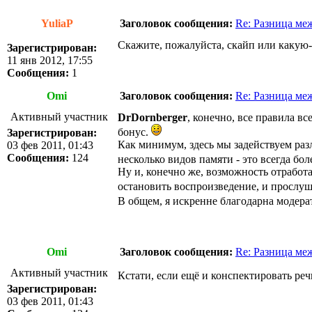
YuliaP
Заголовок сообщения:
Re: Разница меж
Скажите, пожалуйста, скайп или какую
Зарегистрирован:
11 янв 2012, 17:55
Сообщения:
1
Omi
Заголовок сообщения:
Re: Разница меж
Активный участник
DrDornberger
, конечно, все правила в
бонус.
Зарегистрирован:
Как минимум, здесь мы задействуем разл
03 фев 2011, 01:43
Сообщения:
124
несколько видов памяти - это всегда бо
Ну и, конечно же, возможность отработ
остановить воспроизведение, и прослуши
В общем, я искренне благодарна модера
Omi
Заголовок сообщения:
Re: Разница меж
Активный участник
Кстати, если ещё и конспектировать реч
Зарегистрирован:
03 фев 2011, 01:43