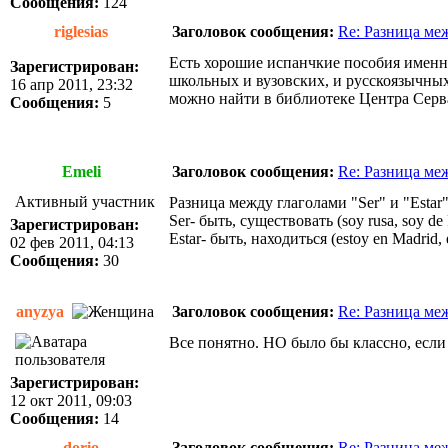
Сообщения:
124
riglesias
Заголовок сообщения:
Re: Разница меж
Есть хорошие испанчкие пособия именно
Зарегистрирован:
школьных и вузовских, и русскоязычных
16 апр 2011, 23:32
можно найти в библиотеке Центра Серв
Сообщения:
5
Emeli
Заголовок сообщения:
Re: Разница меж
Активный участник
Разница между глаголами "Ser" и "Estar
Ser- быть, существовать (soy rusa, soy de
Зарегистрирован:
Estar- быть, находиться (estoy en Madrid, 
02 фев 2011, 04:13
Сообщения:
30
anyzya
Заголовок сообщения:
Re: Разница меж
Все понятно. НО было бы классно, если
Зарегистрирован:
12 окт 2011, 09:03
Сообщения:
14
dorio
Заголовок сообщения:
Re: Разница меж