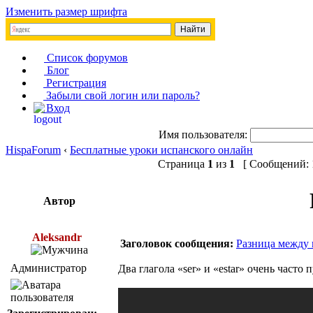
Изменить размер шрифта
Список форумов
Блог
Регистрация
Забыли свой логин или пароль?
Вход
Имя пользователя:
HispaForum
‹
Бесплатные уроки испанского онлайн
Страница
1
из
1
[ Сообщений: 1
Автор
Aleksandr
Заголовок сообщения:
Разница между г
Администратор
Два глагола «ser» и «estar» очень част