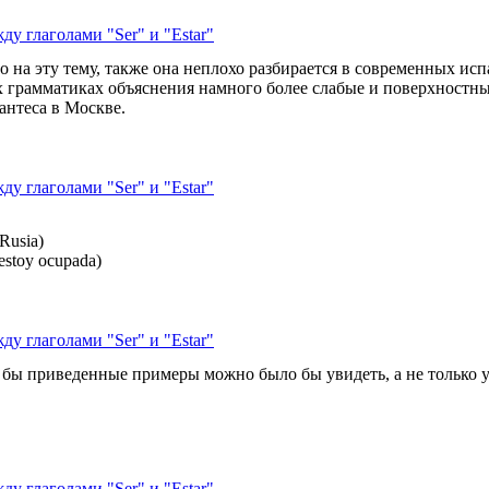
ду глаголами "Ser" и "Estar"
 на эту тему, также она неплохо разбирается в современных ис
 грамматиках объяснения намного более слабые и поверхностные 
антеса в Москве.
ду глаголами "Ser" и "Estar"
"
 Rusia)
estoy ocupada)
ду глаголами "Ser" и "Estar"
 бы приведенные примеры можно было бы увидеть, а не только 
ду глаголами "Ser" и "Estar"