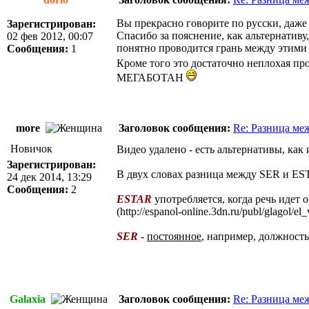
Вы прекрасно говорите по русски, даже
Зарегистрирован:
Спасибо за пояснение, как альтернативу
02 фев 2012, 00:07
понятно проводится грань между этими
Сообщения:
1
Кроме того это достаточно неплохая про
МЕГАБОТАН
more
Заголовок сообщения:
Re: Разница меж
Новичок
Видео удалено - есть альтернативы, как 
Зарегистрирован:
В двух словах разница между SER и ES
24 дек 2014, 13:29
Сообщения:
2
ESTAR
употребляется, когда речь идет 
(
http://espanol-online.3dn.ru/publ/glagol/
SER
-
постоянное
, например, должность
Galaxia
Заголовок сообщения:
Re: Разница меж