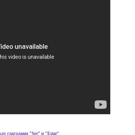
ду глаголами "Ser" и "Estar"