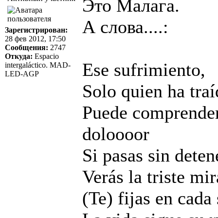
Это Малага.
А слова....:
Зарегистрирован:
28 фев 2012, 17:50
Сообщения:
2747
Откуда:
Espacio
Ese sufrimiento,
intergaláctico. MAD-
LED-AGP
Solo quien ha tra
Puede comprender e
doloooor
Si pasas sin deten
Verás la triste mi
(Te) fijas en cada