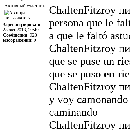
Активный участник
ChaltenFitzroy пи
persona que le f
Зарегистрирован:
28 окт 2013, 20:40
a que le faltó astu
Сообщения:
928
Изображений:
0
ChaltenFitzroy пи
que se puse un r
que se pus
o
en
rie
ChaltenFitzroy пи
y voy camonando
caminando
ChaltenFitzroy пи