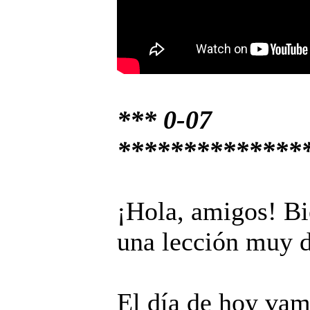
*** 0-07
**************
¡Hola, amigos! Bi
una lección muy d
El día de hoy vam