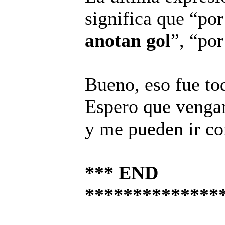
significa que “po
anotan gol
”, “por
Bueno, eso fue to
Espero que veng
y me pueden ir co
*** END
**************