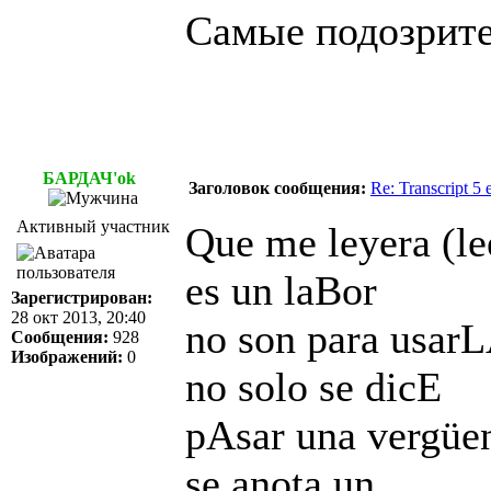
Самые подозрите
БАРДАЧ'ok
Заголовок сообщения:
Re: Transcript 5
Активный участник
Que me leyera (le
es un laBor
Зарегистрирован:
28 окт 2013, 20:40
no son para usar
Сообщения:
928
Изображений:
0
no solo se dicE
pAsar una vergüe
se anota un