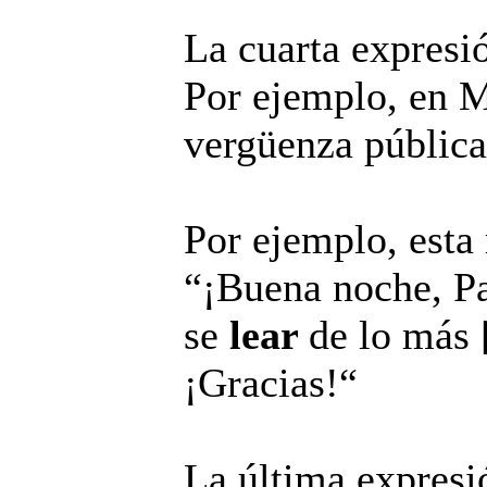
La cuarta expresi
Por ejemplo, en Me
vergüenza pública
Por ejemplo, esta 
“¡Buena noche, P
se
lear
de lo más
¡Gracias!“
La última expresi