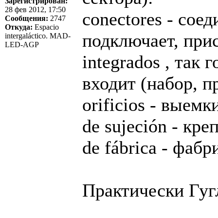
Зарегистрирован:
28 фев 2012, 17:50
conectores - соед
Сообщения:
2747
Откуда:
Espacio
подключает, прис
intergaláctico. MAD-
LED-AGP
integrados , так 
входит (набор, п
orificios - выемк
de sujeción - кр
de fábrica - фаб
Практически Гуг