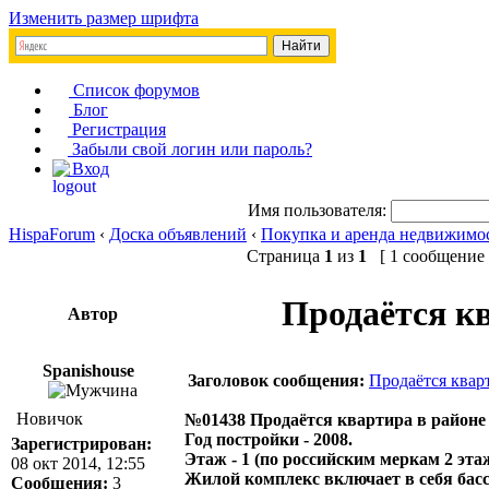
Изменить размер шрифта
Список форумов
Блог
Регистрация
Забыли свой логин или пароль?
Вход
Имя пользователя:
HispaForum
‹
Доска объявлений
‹
Покупка и аренда недвижимо
Страница
1
из
1
[ 1 сообщение 
Продаётся кв
Автор
Spanishouse
Заголовок сообщения:
Продаётся кварт
Новичок
№01438 Продаётся квартира в районе Be
Год постройки - 2008.
Зарегистрирован:
Этаж - 1 (по российским меркам 2 этаж
08 окт 2014, 12:55
Жилой комплекс включает в себя басс
Сообщения:
3