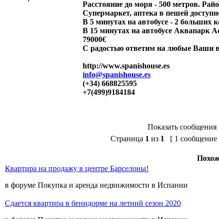
Расстояние до моря - 500 метров. Ра
Супермаркет, аптека в пешей доступн
В 5 минутах на автобусе - 2 больших 
В 15 минутах на автобусе Аквапарк
A
79000€
С радостью ответим на любые Ваши 
http://www.spanishouse.es
info@spanishouse.es
(+34) 668825595
+7(499)9184184
Показать сообщения 
Страница
1
из
1
[ 1 сообщение 
Похож
Квартира на продажу в центре Барселоны!
в форуме Покупка и аренда недвижимости в Испании
Сдается квартира в бенидорме на летний сезон 2020