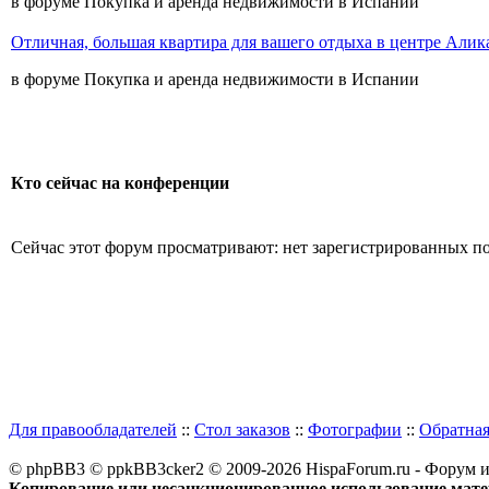
в форуме Покупка и аренда недвижимости в Испании
Отличная, большая квартира для вашего отдыха в центре Алик
в форуме Покупка и аренда недвижимости в Испании
Кто сейчас на конференции
Сейчас этот форум просматривают: нет зарегистрированных пол
Для правообладателей
::
Стол заказов
::
Фотографии
::
Обратная
© phpBB3 © ppkBB3cker2 © 2009-2026 HispaForum.ru - Форум 
Копирование или несанкционированное использование матер