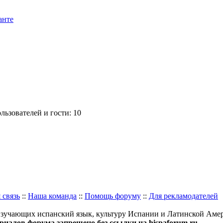
анте
ьзователей и гости: 10
 связь
::
Наша команда
::
Помощь форуму
::
Для рекламодателей
изучающих испанский язык, культуру Испании и Латинской Аме
иалов форума запрещено без ссылки на hispaforum.ru