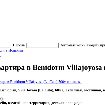
Пароль:
Автоматически входить пр
сти в Испании
]
артира в Benidorm Villajoyosa 
ира в Benidorm Villajoyosa (La Cala) 500м от пляжа
nidorm, Villa Joyosa (La Cala), 60м2, 1 спалная, гостинная,
).
ейн, озеленённая территория, детская площадка.