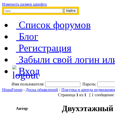
Изменить размер шрифта
Список форумов
Блог
Регистрация
Забыли свой логин ил
Вход
Имя пользователя:
Пароль:
HispaForum
‹
Доска объявлений
‹
Покупка и аренда недвижимо
Страница
1
из
1
[ 1 сообщение 
Двухэтажный д
Автор