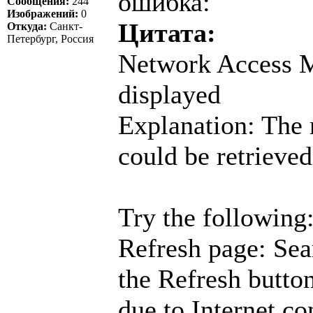
ошибка:
Сообщения:
244
Изображений:
0
Цитата:
Откуда:
Санкт-
Петербург, Россия
Network Access M
displayed
Explanation: The 
could be retrieved
Try the following
Refresh page: Sea
the Refresh butto
due to Internet co