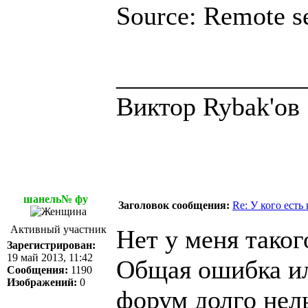
Source: Remote s
______________
Виктор Rybak'ов
шанель№ фу
Заголовок сообщения:
Re: У кого есть
Активный участник
Нет у меня тако
Зарегистрирован:
19 май 2013, 11:42
Общая ошибка или
Сообщения:
1190
Изображений:
0
форум долго нель