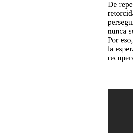
De repe
retorci
persegui
nunca s
Por eso
la espe
recuper