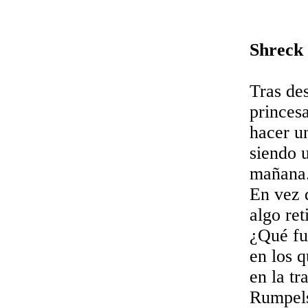
Shreck 
Tras de
princes
hacer u
siendo 
mañana
En vez 
algo ret
¿Qué fu
en los 
en la t
Rumpelst