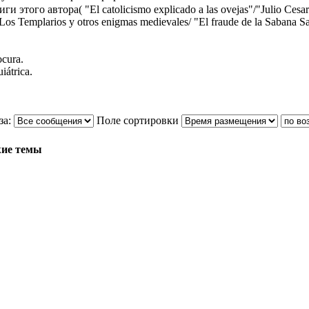
этого автора( "El сatolicismo еxplicado а las ovejas"/"Julio Cesar el
"Los Templarios y otros enigmas medievales/ "El fraude de la Sabana Sa
ocura.
iátrica.
за:
Поле сортировки
ие темы