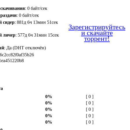
 скачивания
: 0 байт/сек
 раздачи
: 0 байт/сек
й сидер
: 881д 6ч 13мин 51сек
Зарегистрируйтесь
и скачайте
й личер
: 577д 6ч 31мин 15сек
торрент!
ый
: Да (DHT отключён)
96c2cc82f0af35b26
1ea451220b8
та
0%
[ 0 ]
0%
[ 0 ]
0%
[ 0 ]
0%
[ 0 ]
0%
[ 0 ]