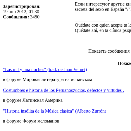
Если интересуют другие книги 
Зарегистрирован:
secreta del sexo en España "/
19 апр 2012, 01:30
Сообщения:
3450
_________________
Quédate con quien acepte tu l
Quédate ahí, en la clínica psiqu
Показать сообщения 
Похож
"Las mil y una noches" (trad. de Juan Vernet)
в форуме Мировая литература на испанском
Costumbres e historia de los Peruanos:vicios, defectos y virtudes .
в форуме Латинская Америка
"Historia insólita de la Música clásica" (Alberto Zurrón)
в форуме Форум меломанов