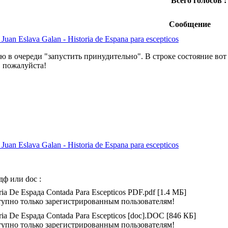
Всего голосов :
Сообщение
 Juan Eslava Galan - Historia de Espana para escepticos
ю в очереди "запустить принудительно". В строке состояние вот
 пожалуйста!
 Juan Eslava Galan - Historia de Espana para escepticos
ф или doc :
ria De Espaдa Contada Para Escepticos PDF.pdf [1.4 МБ]
упно только зарегистрированным пользователям!
oria De Espaдa Contada Para Escepticos [doc].DOC [846 КБ]
упно только зарегистрированным пользователям!