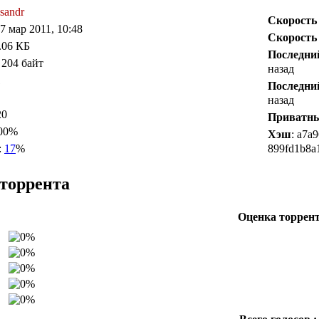
sandr
Скорость
17 мар 2011, 10:48
Скорость
1.06 КБ
Последни
 204 байт
назад
1
Последни
назад
20
Приватн
100%
Хэш
: a7a
:
17
%
899fd1b8a
торрента
Оценка торрен