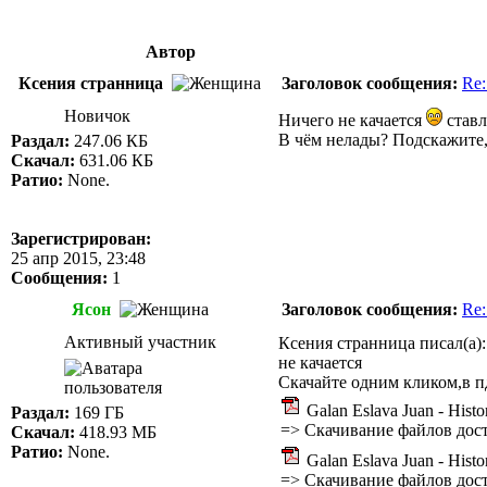
Автор
Ксения странница
Заголовок сообщения:
Re:
Новичок
Ничего не качается
ставл
В чём нелады? Подскажите,
Раздал:
247.06 КБ
Скачал:
631.06 КБ
Ратио:
None.
Зарегистрирован:
25 апр 2015, 23:48
Сообщения:
1
Ясон
Заголовок сообщения:
Re:
Активный участник
Ксения странница писал(а):
не качается
Скачайте одним кликом,в пд
Galan Eslava Juan - Histo
Раздал:
169 ГБ
=>
Скачивание файлов дост
Скачал:
418.93 МБ
Ратио:
None.
Galan Eslava Juan - Hist
=>
Скачивание файлов дост