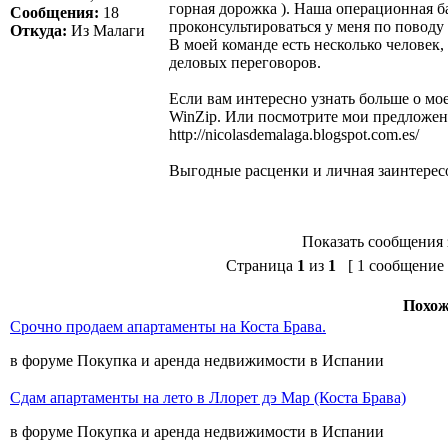
горная дорожка ). Наша операционная б
Сообщения:
18
проконсультироваться у меня по поводу
Откуда:
Из Малаги
В моей команде есть несколько человек
деловых переговоров.
Если вам интересно узнать больше о мо
WinZip. Или посмотрите мои предложен
http://nicolasdemalaga.blogspot.com.es/
Выгодные расценки и личная заинтересо
Показать сообщения 
Страница
1
из
1
[ 1 сообщение 
Похож
Срочно продаем апартаменты на Коста Брава.
в форуме Покупка и аренда недвижимости в Испании
Сдам апартаменты на лето в Ллорет дэ Мар (Коста Брава)
в форуме Покупка и аренда недвижимости в Испании