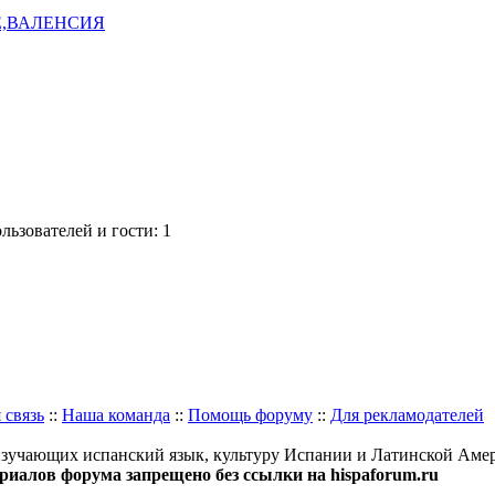
Е,ВАЛЕНСИЯ
ьзователей и гости: 1
 связь
::
Наша команда
::
Помощь форуму
::
Для рекламодателей
изучающих испанский язык, культуру Испании и Латинской Аме
иалов форума запрещено без ссылки на hispaforum.ru