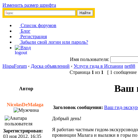
Изменить размер шрифта
Список форумов
Блог
Регистрация
Забыли свой логин или пароль?
Вход
Имя пользователя:
HispaForum
‹
Доска объявлений
‹
Услуги гида в Испании
net88
Страница
1
из
1
[ 1 сообщение 
Ваш 
Автор
NicolasDeMalaga
Заголовок сообщения:
Ваш гид-экскур
Добрый день!
Я работаю частным гидом-экскурсоводом
Зарегистрирован:
провинции Малага и вылазки в горы по
03 ноя 2012, 16:35