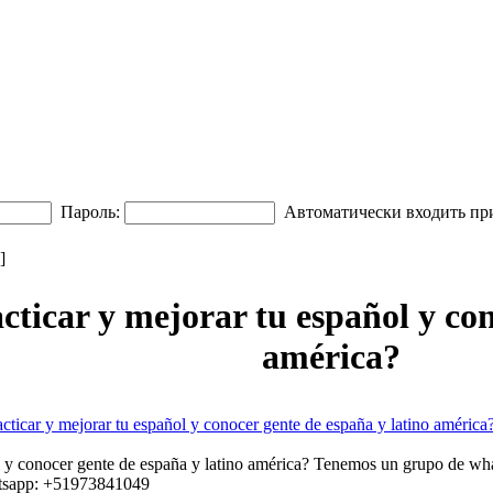
Пароль:
Автоматически входить пр
]
cticar y mejorar tu español y con
américa?
cticar y mejorar tu español y conocer gente de españa y latino américa
l y conocer gente de españa y latino américa? Tenemos un grupo de what
hatsapp: +51973841049