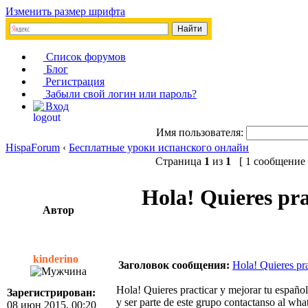
Изменить размер шрифта
Список форумов
Блог
Регистрация
Забыли свой логин или пароль?
Вход
Имя пользователя:
HispaForum
‹
Бесплатные уроки испанского онлайн
Страница
1
из
1
[ 1 сообщение 
Hola! Quieres pra
Автор
kinderino
Заголовок сообщения:
Hola! Quieres pra
Hola! Quieres practicar y mejorar tu españo
Зарегистрирован:
y ser parte de este grupo contactanso al w
08 июн 2015, 00:20