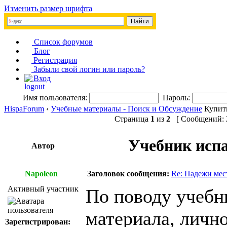
Изменить размер шрифта
Список форумов
Блог
Регистрация
Забыли свой логин или пароль?
Вход
Имя пользователя:
Пароль:
HispaForum
‹
Учебные материалы - Поиск и Обсуждение
Купит
Страница
1
из
2
[ Сообщений: 2
Учебник испа
Автор
Napoleon
Заголовок сообщения:
Re: Падежи ме
Активный участник
По поводу учебн
материала, лично
Зарегистрирован: