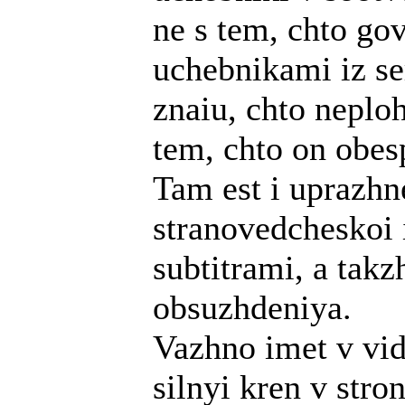
ne s tem, chto go
uchebnikami iz se
znaiu, chto neploh
tem, chto on obe
Tam est i uprazhne
stranovedcheskoi i
subtitrami, a takz
obsuzhdeniya.
Vazhno imet v vid
silnyi kren v str