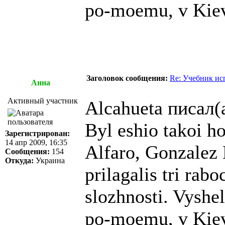
po-moemu, v Kiev
Заголовок сообщения:
Re: Учебник ис
Анна
Активный участник
Alcahueta писал(
Byl eshio takoi h
Зарегистрирован:
14 апр 2009, 16:35
Alfaro, Gonzalez
Сообщения:
154
Откуда:
Украина
prilagalis tri rab
slozhnosti. Vysh
po-moemu, v Kiev