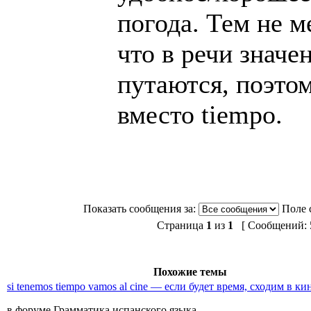
погода. Тем не м
что в речи значе
путаются, поэтом
вместо tiempo.
Показать сообщения за:
Поле 
Страница
1
из
1
[ Сообщений: 5
Похожие темы
si tenemos tiempo vamos al cine — если будет время, сходим в ки
в форуме Грамматика испанского языка