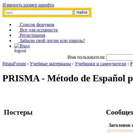
Изменить размер шрифта
Список форумов
Все для испаниста
Регистрация
Забыли свой логин или пароль?
Вход
Имя пользователя:
HispaForum
‹
Учебные материалы
‹
Учебники и самоучители
‹
P
PRISMA - Método de Español pa
Постеры
Сообще
Заголовок 