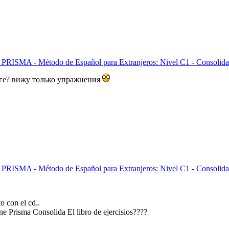
 PRISMA - Método de Español para Extranjeros: Nivel C1 - Consolida
ниге? вижу только упражнения
 PRISMA - Método de Español para Extranjeros: Nivel C1 - Consolida
to con el cd..
ene Prisma Consolida El libro de ejercisios????