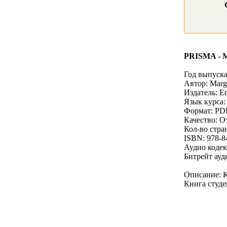
PRISMA - Mé
Год выпуска
Автор: Marga
Издатель: E
Язык курса
Формат: PD
Качество: 
Кол-во стра
ISBN: 978-8
Аудио коде
Битрейт ауд
Описание: К
Книга студе