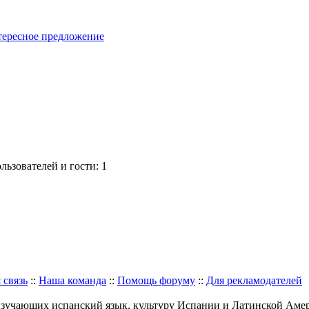
нтересное предложение
ьзователей и гости: 1
 связь
::
Наша команда
::
Помощь форуму
::
Для рекламодателей
изучающих испанский язык, культуру Испании и Латинской Аме