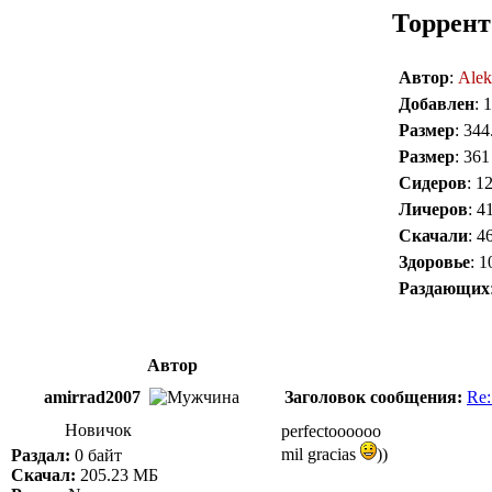
Торрент
Автор
:
Alek
Добавлен
: 
Размер
: 34
Размер
: 36
Сидеров
: 1
Личеров
: 4
Скачали
: 4
Здоровье
: 
Раздающих
Автор
amirrad2007
Заголовок сообщения:
Re:
Новичок
perfectoooooo
mil gracias
))
Раздал:
0 байт
Скачал:
205.23 МБ