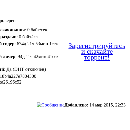
Проверен
 скачивания
: 0 байт/сек
 раздачи
: 0 байт/сек
й сидер
: 634д 21ч 53мин 1сек
Зарегистрируйтесь
и скачайте
торрент!
й личер
: 94д 11ч 42мин 41сек
ый
: Да (DHT отключён)
e18b4a227e7804300
3ea26196c52
Добавлено:
14 мар 2015, 22:33