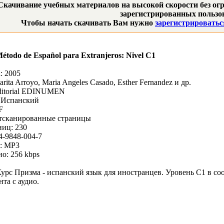
Скачивание учебных материалов на высокой скорости без огр
зарегистрированных пользов
Чтобы начать скачивать Вам нужно
зарегистрироватьс
todo de Español para Extranjeros: Nivel C1
: 2005
rita Arroyo, Maria Angeles Casado, Esther Fernandez и др.
ditorial EDINUMEN
: Испанский
F
Отсканированные страницы
ниц: 230
4-9848-004-7
к: MP3
ио: 256 kbps
урс Призма - испанский язык для иностранцев. Уровень С1 в со
нта с аудио.