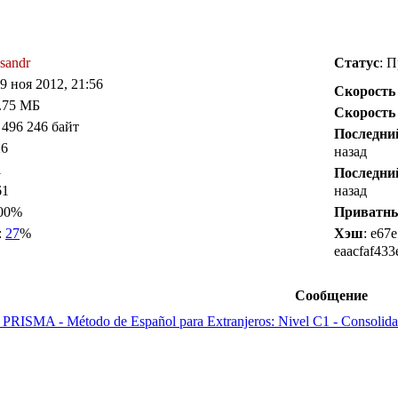
sandr
Статус
: 
19 ноя 2012, 21:56
Скорость
4.75 МБ
Скорость
1 496 246 байт
Последни
26
назад
1
Последни
61
назад
100%
Приватн
:
27
%
Хэш
: e67
eaacfaf43
Сообщение
 PRISMA - Método de Español para Extranjeros: Nivel C1 - Consolida