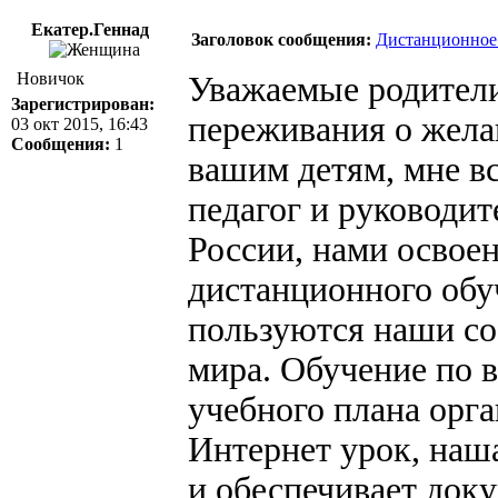
Екатер.Геннад
Заголовок сообщения:
Дистанционное
Новичок
Уважаемые родители
Зарегистрирован:
переживания о жела
03 окт 2015, 16:43
Сообщения:
1
вашим детям, мне вс
педагог и руководи
России, нами освое
дистанционного обу
пользуются наши со
мира. Обучение по 
учебного плана орг
Интернет урок, наш
и обеспечивает док