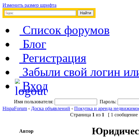
Изменить размер шрифта
Список форумов
Блог
Регистрация
Забыли свой логин ил
Вход
Имя пользователя:
Пароль:
HispaForum
‹
Доска объявлений
‹
Покупка и аренда недвижимо
Страница
1
из
1
[ 1 сообщение 
Юридическ
Автор