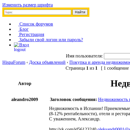
Изменить размер шрифта
Список форумов
Блог
Регистрация
Забыли свой логин или пароль?
Вход
Имя пользователя:
HispaForum
‹
Доска объявлений
‹
Покупка и аренда недвижимо
Страница
1
из
1
[ 1 сообщение 
Недв
Автор
aleandro2009
Заголовок сообщения:
Недвижимость в
Недвижимость в Испании! Приемлемые ц
(8-12% рентабельности), отели и рестор
С уважением, Александр.
http://vk.com/id56123240
oleksandr0001@