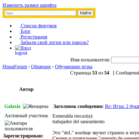
Изменить размер шрифта
Список форумов
Блог
Регистрация
Забыли свой логин или пароль?
Вход
Имя пользователя:
HispaForum
‹
Общение
‹
Обучающие игры
Страница
53
из
54
[ Сообщений:
Автор
Galaxia
Заголовок сообщения:
Re: Игра: 2 бук
Активный участник
Esmeralda писал(а):
trabajador del saneamiento
Это "deL" вообще звучит странно и неумес
Зарегистрирован:
Скорее и правильнее "operario de saneamie