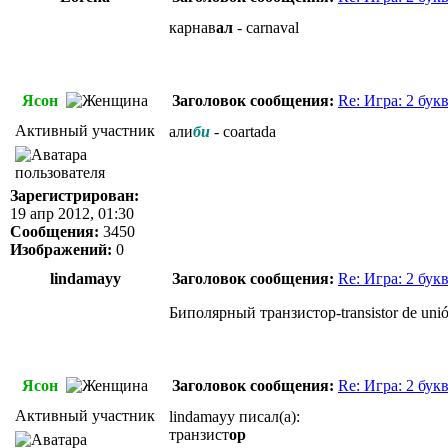
карнав
ал
- carnaval
Ясон
Заголовок сообщения:
Re: Игра: 2 бук
Активный участник
али
би
- coartada
Зарегистрирован:
19 апр 2012, 01:30
Сообщения:
3450
Изображений:
0
lindamayy
Заголовок сообщения:
Re: Игра: 2 бук
Биполярный транзистор-transistor de unió
Ясон
Заголовок сообщения:
Re: Игра: 2 бук
Активный участник
lindamayy писал(а):
транзист
ор