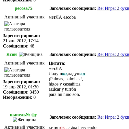
pecosa75
Заголовок сообщения:
Re: Игра: 2 бук
Активный участник
метЛА escoba
Зарегистрирован:
21 янв 2012, 17:14
Сообщения:
48
Ясон
Заголовок сообщения:
Re: Игра: 2 бук
Активный участник
Цитата:
метЛА
Ладуш
ки
,
ладуш
ки
¡Palmas, palmitas!
,
Зарегистрирован:
higos y castañitas,
19 апр 2012, 01:30
azúcar y turrón
Сообщения:
3450
para mi niño son.
Изображений:
0
шанель№ фу
Заголовок сообщения:
Re: Игра: 2 бук
Активный участник
кипят
ок
- agua herviendo