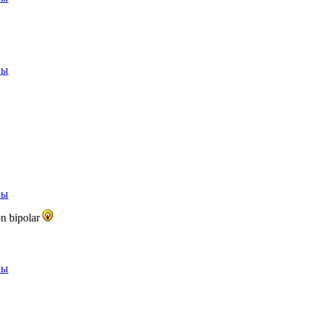
вы
вы
n bipolar
вы