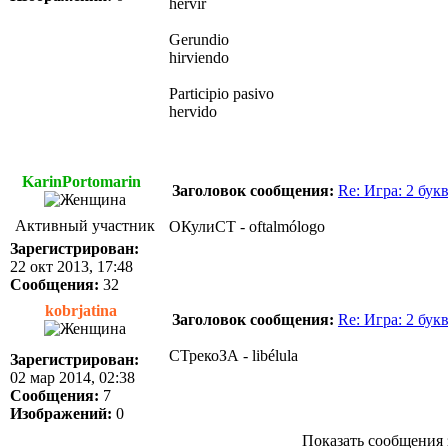
hervir
Gerundio
hirviendo
Participio pasivo
hervido
KarinPortomarin
Заголовок сообщения:
Re: Игра: 2 бук
Активный участник
ОКулиCT - oftalmólogo
Зарегистрирован:
22 окт 2013, 17:48
Сообщения:
32
kobrjatina
Заголовок сообщения:
Re: Игра: 2 бук
СТрекоЗА - libélula
Зарегистрирован:
02 мар 2014, 02:38
Сообщения:
7
Изображений:
0
Показать сообщения 