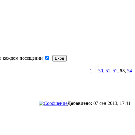
и каждом посещении
1
...
50
,
51
,
52
,
53
,
54
Добавлено:
07 сен 2013, 17:41