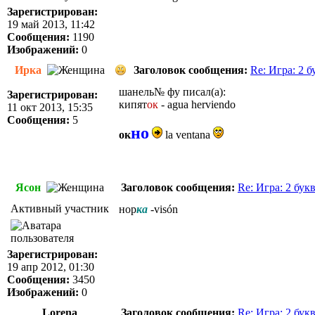
Зарегистрирован:
19 май 2013, 11:42
Сообщения:
1190
Изображений:
0
Ирка
Заголовок сообщения:
Re: Игра: 2 
шанель№ фу писал(а):
Зарегистрирован:
кипят
ок
- agua herviendo
11 окт 2013, 15:35
Сообщения:
5
но
ок
la ventana
Ясон
Заголовок сообщения:
Re: Игра: 2 бук
Активный участник
нор
ка
-visón
Зарегистрирован:
19 апр 2012, 01:30
Сообщения:
3450
Изображений:
0
Lorena
Заголовок сообщения:
Re: Игра: 2 бук