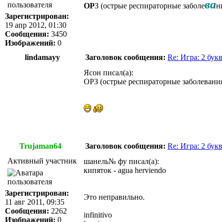
ва
ОР
З (острые респираторные заболе
н
Зарегистрирован:
19 апр 2012, 01:30
Сообщения:
3450
Изображений:
0
lindamayy
Заголовок сообщения:
Re: Игра: 2 бук
Ясон писал(а):
ОРЗ (острые респираторные заболевания) -
Trujaman64
Заголовок сообщения:
Re: Игра: 2 бук
Активный участник
шанель№ фу писал(а):
кипяток - agua herviendo
Зарегистрирован:
Это неправильно.
11 авг 2011, 09:35
Сообщения:
2262
infinitivo
Изображений:
0