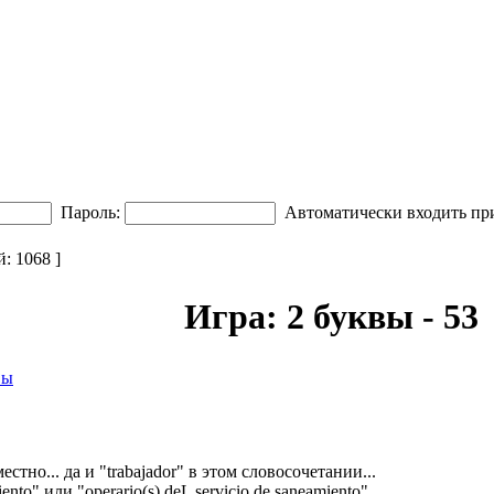
Пароль:
Автоматически входить пр
 1068 ]
Игра: 2 буквы - 53
вы
тно... да и "trabajador" в этом словосочетании...
nto" или "operario(s) deL servicio de saneamiento"