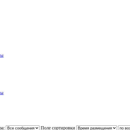
вы
вы
за:
Поле сортировки