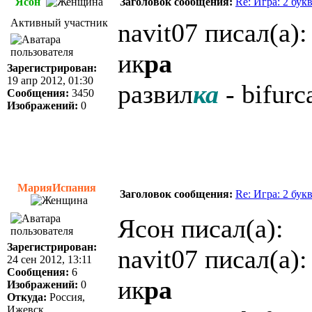
Ясон
Заголовок сообщения:
Re: Игра: 2 бук
Активный участник
navit07 писал(а):
ик
ра
Зарегистрирован:
19 апр 2012, 01:30
развил
ка
- bifurc
Сообщения:
3450
Изображений:
0
МарияИспания
Заголовок сообщения:
Re: Игра: 2 бук
Ясон писал(а):
Зарегистрирован:
navit07 писал(а):
24 сен 2012, 13:11
Сообщения:
6
ик
ра
Изображений:
0
Откуда:
Россия,
Ижевск