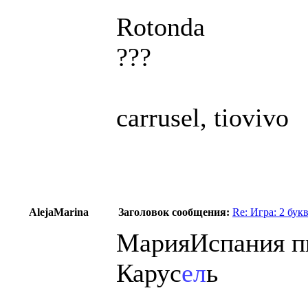
Rotonda
???
carrusel, tiovivo
AlejaMarina
Заголовок сообщения:
Re: Игра: 2 бук
МарияИспания пи
Карус
ел
ь