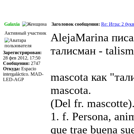
Galaxia
Заголовок сообщения:
Re: Игра: 2 бук
Активный участник
AlejaMarina писа
талисман - talism
Зарегистрирован:
28 фев 2012, 17:50
Сообщения:
2747
Откуда:
Espacio
mascota как "та
intergaláctico. MAD-
LED-AGP
mascota.
(Del fr. mascotte)
1. f. Persona, ani
que trae buena s