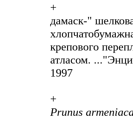
+
дамаск-" шелков
хлопчатобумажна
крепового перепл
атласом. ..."Энц
1997
+
Prunus armeniaca