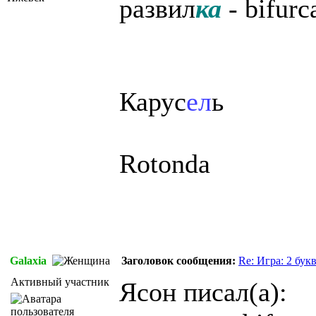
развил
ка
- bifurc
Карус
ел
ь
Rotonda
Galaxia
Заголовок сообщения:
Re: Игра: 2 бук
Активный участник
Ясон писал(а):