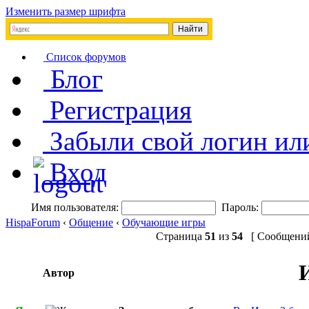
Изменить размер шрифта
Список форумов
Блог
Регистрация
Забыли свой логин ил
Вход
Имя пользователя:
Пароль:
HispaForum
‹
Общение
‹
Обучающие игры
Страница
51
из
54
[ Сообщений:
И
Автор