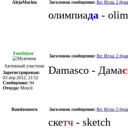
AlejaMarina
Заголовок сообщения:
Re: Игра: 2 бук
олимпиа
да
- olim
Fourhtyoz
Заголовок сообщения:
Re: Игра: 2 бук
Активный участник
Damasco - Дама
с
Зарегистрирован:
03 апр 2012, 21:52
Сообщения:
94
Откуда:
Moscú
Bandasonora
Заголовок сообщения:
Re: Игра: 2 бук
ске
тч
- sketch