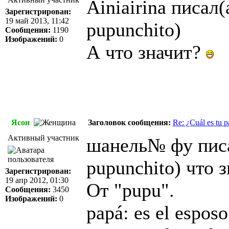
Ainiairina писал(
Зарегистрирован:
19 май 2013, 11:42
pupunchito)
Сообщения:
1190
Изображений:
0
А что значит?
Ясон
Заголовок сообщения:
Re: ¿Cuál es tu p
Активный участник
шанель№ фу писа
pupunchito) что 
Зарегистрирован:
19 апр 2012, 01:30
Oт "pupu".
Сообщения:
3450
Изображений:
0
papá
: es el espos