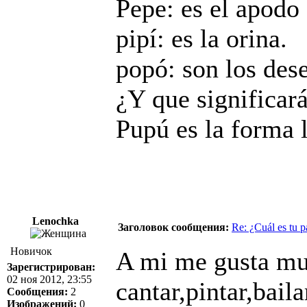
Pepe
: es el apodo
pipí
: es la orina.
popó
: son los des
¿Y que significar
Pupú es la forma l
Lenochka
Заголовок сообщения:
Re: ¿Cuál es tu p
Новичок
A mi me gusta muc
Зарегистрирован:
02 ноя 2012, 23:55
cantar,pintar,baila
Сообщения:
2
Изображений:
0