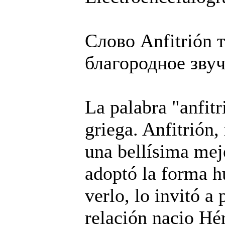
Слово Anfitrión 
благородное звуч
La palabra "anfitr
griega. Anfitrión,
una bellísima me
adoptó la forma h
verlo, lo invitó a
relación nacio Hér