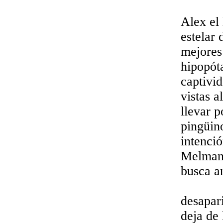
Alex el 
estelar
mejores
hipopót
captivi
vistas a
llevar p
pingüin
intenció
Melman 
busca a
desapar
deja de 