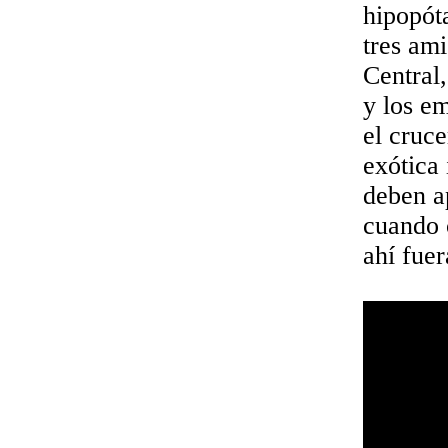
hipopót
tres am
Central
y los e
el cruc
exótica
deben ap
cuando 
ahí fuer