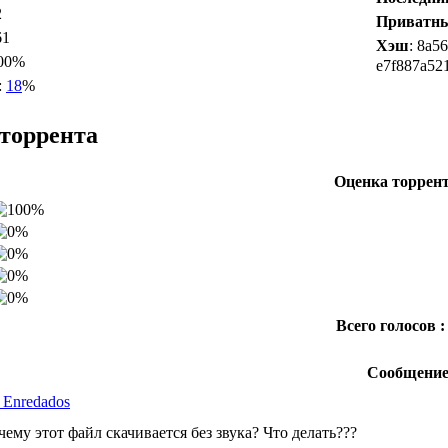
2
Приватн
61
Хэш
: 8a5
100%
e7f887a52
:
18
%
торрента
Оценка торрен
Всего голосов :
Сообщени
 Enredados
чему этот файл скачивается без звука? Что делать???