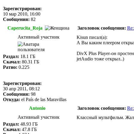
Зарегистрирован:
10 мар 2010, 16:00
Сообщения:
82
Caperucita_Roja
Заголовок сообщения:
Re:
Активный участник
Kisun писал(а):
А Вы каким плеером откры
DivX Plus Player-он просте
Раздал:
18.1 ГБ
jetAudio тоже открыл..)
Скачал:
80.31 ГБ
Ратио:
0.225
Зарегистрирован:
30 апр 2011, 08:12
Сообщения:
98
Откуда:
el País de las Maravillas
Antonio
Заголовок сообщения:
Re:
Активный участник
Классный мультфильм. Жалк
Раздал:
48.93 ГБ
Скачал:
47.8 ГБ