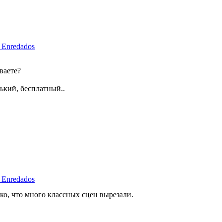
 Enredados
ваете?
нький, бесплатный..
 Enredados
о, что много классных сцен вырезали.