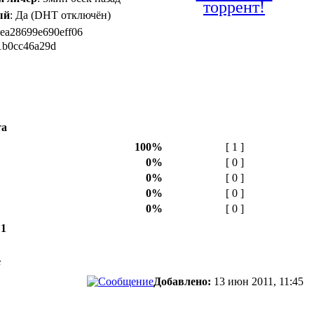
торрент!
ый
: Да (DHT отключён)
6ea28699e690eff06
1b0cc46a29d
та
100%
[ 1 ]
0%
[ 0 ]
0%
[ 0 ]
0%
[ 0 ]
0%
[ 0 ]
 1
е
Добавлено:
13 июн 2011, 11:45