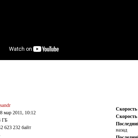
sandr
Скорость
18 мар 2011, 10:12
Скорость
4 ГБ
Последни
42 623 232 байт
назад
4
Последни