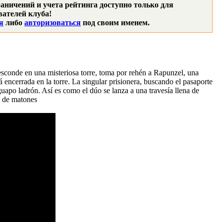
аничений и учета рейтинга доступно только для
ателей клуба!
я
либо
авторизоваться
под своим именем.
esconde en una misteriosa torre, toma por rehén a Rapunzel, una
 encerrada en la torre. La singular prisionera, buscando el pasaporte
uapo ladrón. Así es como el dúo se lanza a una travesía llena de
a de matones