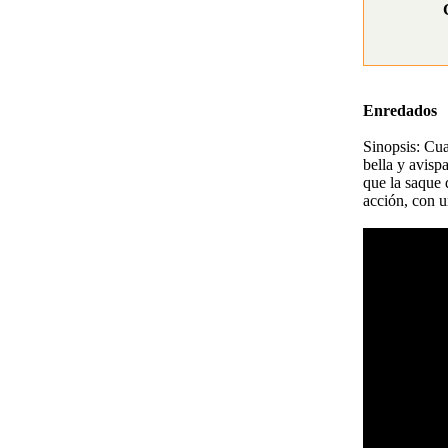
Enredados
Sinopsis: Cua
bella y avisp
que la saque 
acción, con u