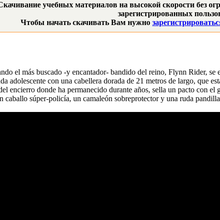
Скачивание учебных материалов на высокой скорости без огр
зарегистрированных пользов
Чтобы начать скачивать Вам нужно
зарегистрироватьс
ndo el más buscado -y encantador- bandido del reino, Flynn Rider, se 
ada adolescente con una cabellera dorada de 21 metros de largo, que está
del encierro donde ha permanecido durante años, sella un pacto con el g
n caballo súper-policía, un camaleón sobreprotector y una ruda pandill