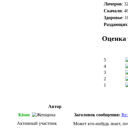
Личеров
: 3
Скачали
: 4
Здоровье
: 
Раздающих
Оценка 
5
4
3
2
1
Автор
Kisun
Заголовок сообщения:
Re:
Активный участник
Может кто-нибудь знает, по