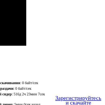
 скачивания
: 0 байт/сек
 раздачи
: 0 байт/сек
й сидер
: 516д 2ч 23мин 7сек
Зарегистрируйтесь
и скачайте
й личер
: 5мин 0сек назад