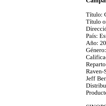
Campani
Título:
Título 
Direcci
País: E
Año: 2
Género:
Califica
Reparto
Raven-S
Jeff Ben
Distrib
Product