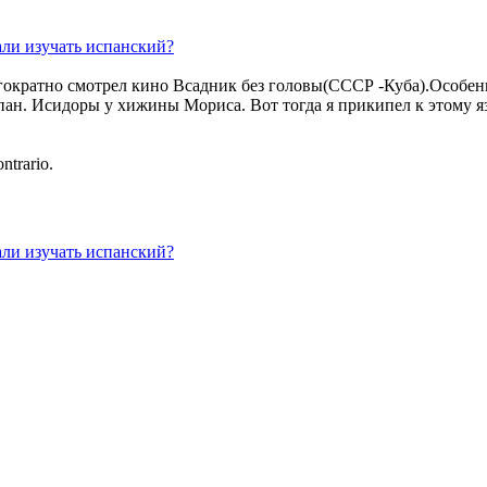
али изучать испанский?
огократно смотрел кино Всадник без головы(СССР -Куба).Особе
спан. Исидоры у хижины Мориса. Вот тогда я прикипел к этому я
ntrario.
али изучать испанский?