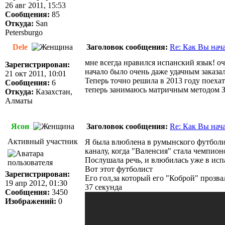
26 авг 2011, 15:53
Сообщения:
85
Откуда:
San
Petersburgo
Dele
Заголовок сообщения:
Re: Как Вы нач
мне всегда нравился испанский язык! оч
Зарегистрирован:
начало было очень даже удачным заказал
21 окт 2011, 10:01
Теперь точно решила в 2013 году поехат
Сообщения:
6
теперь занимаюсь матричным методом 
Откуда:
Казахстан,
Алматы
Ясон
Заголовок сообщения:
Re: Как Вы нач
Активный участник
Я была влюблена в румынского футболис
каналу, когда "Bаленсия" стала чемпион
Послушала речь, и влюбилась уже в ис
Вот этот футболист
Зарегистрирован:
Его гол,за который его "Коброй" прозва
19 апр 2012, 01:30
37 секундa
Сообщения:
3450
Изображений:
0