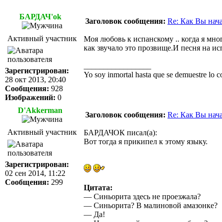
БАРДАЧ'ok
Заголовок сообщения:
Re: Как Вы нач
Активный участник
Моя любовь к испанскому .. когда я мн
как звучало это прозвище.И песня на и
_________________
Зарегистрирован:
Yo soy inmortal hasta que se demuestre lo co
28 окт 2013, 20:40
Сообщения:
928
Изображений:
0
D'Akkerman
Заголовок сообщения:
Re: Как Вы нач
Активный участник
БАРДАЧОК писал(а):
Вот тогда я прикипел к этому языку.
Зарегистрирован:
02 сен 2014, 11:22
Сообщения:
299
Цитата:
— Синьорита здесь не проезжала?
— Синьорита? В малиновой амазонке?
— Да!