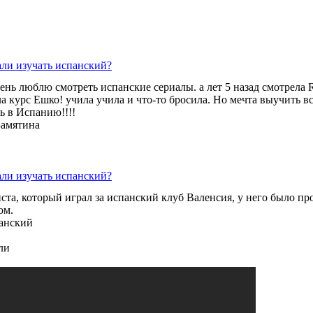
али изучать испанский?
ень люблю смотреть испанские сериалы. а лет 5 назад смотрела R
а курс Ешко! учила учила и что-то бросила. Но мечта выучить в
ь в Испанию!!!!
Замятина
али изучать испанский?
та, который играл за испанский клуб Валенсия, у него было пр
ом.
панский
ли