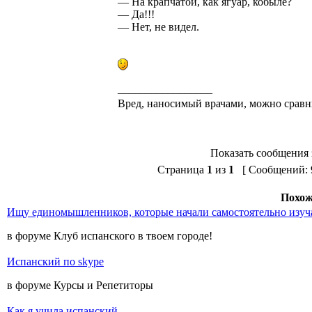
— На крапчатой, как ягуар, кобыле?
— Да!!!
— Нет, не видел.
_________________
Вред, наносимый врачами, можно сравн
Показать сообщения 
Страница
1
из
1
[ Сообщений: 9
Похож
Ищу единомышленников, которые начали самостоятельно изуч
в форуме Клуб испанского в твоем городе!
Испанский по skype
в форуме Курсы и Репетиторы
Как я учила испанский