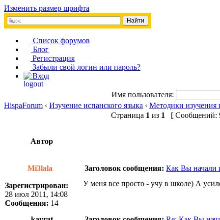
Изменить размер шрифта
Список форумов
Блог
Регистрация
Забыли свой логин или пароль?
Вход
Имя пользователя:
HispaForum
‹
Изучение испанского языка
‹
Методики изучения 
Страница
1
из
1
[ Сообщений: 9
Автор
Mi3lala
Заголовок сообщения:
Как Вы начали 
У меня все просто - учу в школе) А уси
Зарегистрирован:
28 июл 2011, 14:08
Сообщения:
14
kayrat
Заголовок сообщения:
Re: Как Вы нач