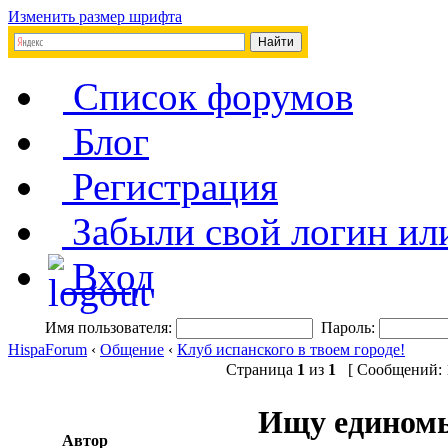
Изменить размер шрифта
Список форумов
Блог
Регистрация
Забыли свой логин ил
Вход
Имя пользователя:
Пароль:
HispaForum
‹
Общение
‹
Клуб испанского в твоем городе!
Страница
1
из
1
[ Сообщений: 1
Ищу единомы
Автор