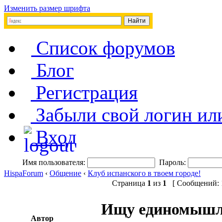
Изменить размер шрифта
Список форумов
Блог
Регистрация
Забыли свой логин ил
Вход
Имя пользователя:
Пароль:
HispaForum
‹
Общение
‹
Клуб испанского в твоем городе!
Страница
1
из
1
[ Сообщений: 1
Ищу единомышле
Автор