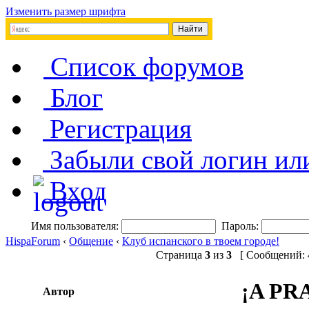
Изменить размер шрифта
Список форумов
Блог
Регистрация
Забыли свой логин ил
Вход
Имя пользователя:
Пароль:
HispaForum
‹
Общение
‹
Клуб испанского в твоем городе!
Страница
3
из
3
[ Сообщений: 4
¡A PR
Автор