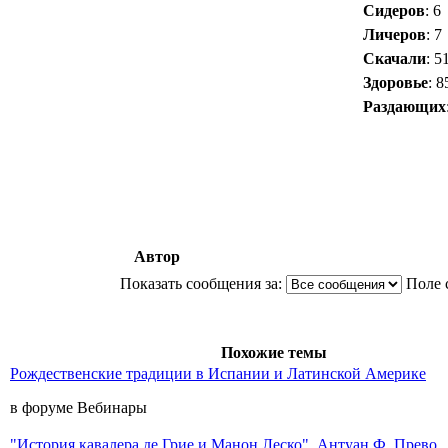
Сидеров
: 6
Личеров
: 7
Скачали
: 5
Здоровье
: 
Раздающих
Автор
Показать сообщения за:
Поле 
Похожие темы
Рождественские традиции в Испании и Латинской Америке
в форуме Вебинары
"История кавалера де Грие и Манон Леско". Антуан Ф. Прево.