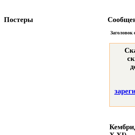
Постеры
Сообще
Заголовок 
Ск
ск
д
зарег
Кембри
X,XI)