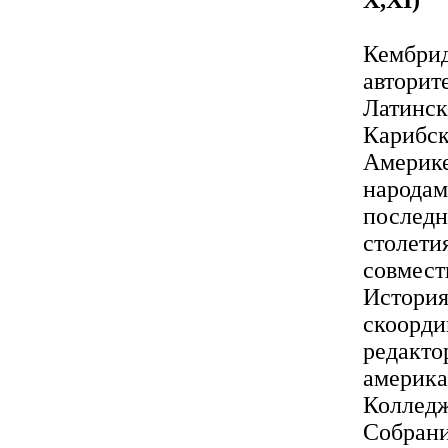
Кембрид
авторит
Латинск
Карибск
Америке
народам
последн
столети
совмест
История
скоорди
редакто
америка
Колледж
Собрани