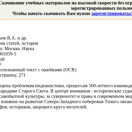
Скачивание учебных материалов на высокой скорости без огр
зарегистрированных пользов
Чтобы начать скачивать Вам нужно
зарегистрироватьс
ов В.А. и др.
ик статей, история
о: Москва. Наука
001059-5
кий
F
аспознанный текст с ошибками (OCR)
страниц: 271
щена проблемам индеанистики, процессам 500-летнего взаимод
ародами Старого Света. В центре внимания - исторические судь
самобытной культуры, за суверенитет и права в современном ми
 влияние на развитие Северо-Западного побережья Тихого океан
фов, историков, широкого круга читателей.