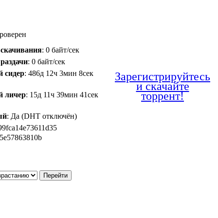
Проверен
 скачивания
: 0 байт/сек
 раздачи
: 0 байт/сек
й сидер
: 486д 12ч 3мин 8сек
Зарегистрируйтесь
и скачайте
торрент!
й личер
: 15д 11ч 39мин 41сек
ый
: Да (DHT отключён)
799fca14e73611d35
5e57863810b