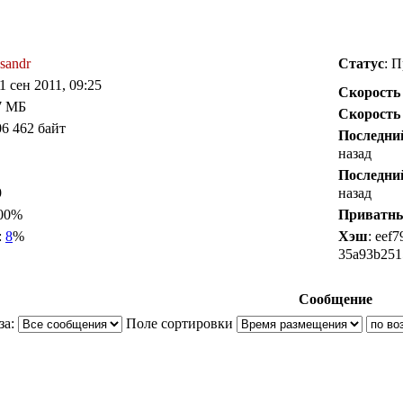
sandr
Статус
: 
11 сен 2011, 09:25
Скорость
77 МБ
Скорость
06 462 байт
Последни
назад
Последни
9
назад
100%
Приватн
:
8
%
Хэш
: eef
35a93b251
Сообщение
за:
Поле сортировки