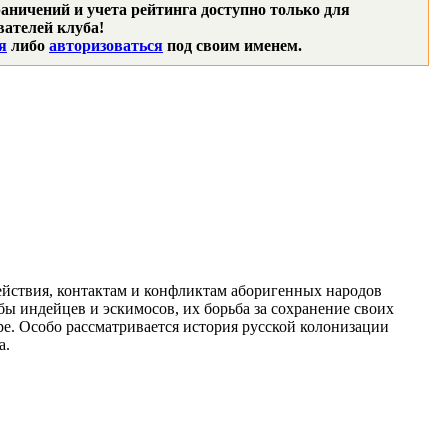
аничений и учета рейтинга доступно только для
ателей клуба!
я
либо
авторизоваться
под своим именем.
ействия, контактам и конфликтам аборигенных народов
бы индейцев и эскимосов, их борьба за сохранение своих
ре. Особо рассматривается история русской колонизации
а.