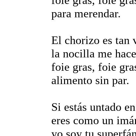
foie gras, foie gra
para merendar.
El chorizo es tan 
la nocilla me hace
foie gras, foie gra
alimento sin par.
Si estás untado e
eres como un imá
yo soy tu superfán