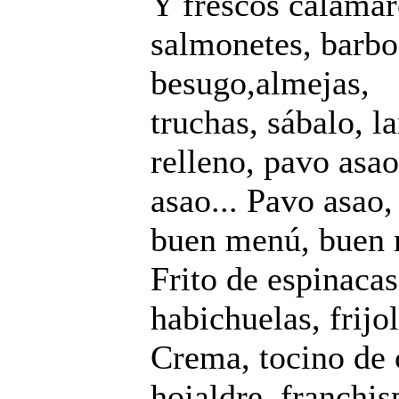
Y frescos calamare
salmonetes, barbos
besugo,almejas,
truchas, sábalo, l
relleno, pavo asao
asao... Pavo asao,
buen menú, buen 
Frito de espinacas
habichuelas, frijol
Crema, tocino de c
hojaldre, franchis