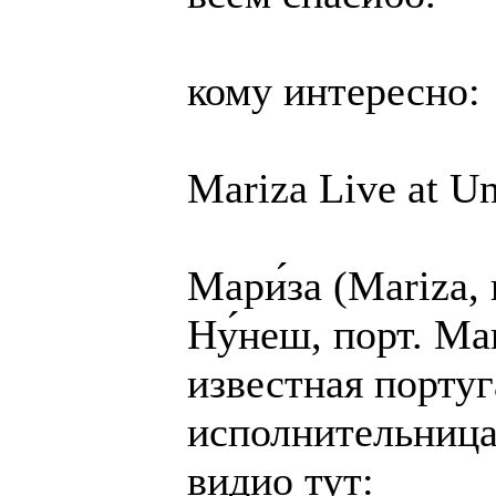
кому интересно:
Mariza Live at U
Мари́за (Mariza,
Ну́неш, порт. Ma
известная португ
исполнительница
видио тут: