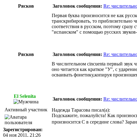
Рясков
Заголовок сообщения:
Re: числительно
Первая буква произносится не как русское
транскрибировать, то приблизительно ч
соответствия в русском, поэтому сразу
"испанском" с помощью русских звуков-
Рясков
Заголовок сообщения:
Re: числительно
В числительном cincuenta первый звук чи
оно читается как краткое "У", с ударен
осваивать фонетику,копируя произношен
El Selenita
Заголовок сообщения:
Re: числительно
Активный участник
Надежда Тарасова писал(а):
Подскажите, пожалуйста! Как произносит
произносится С в середине слова? Зара
Зарегистрирован:
04 ноя 2011, 21:26