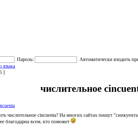
Пароль:
Автоматически входить пр
о языка
 ]
числительное cincuen
ncuenta
ь числительное cincuenta? На многих сайтах пишут "синкуента", 
нее благодарна всем, кто поможет