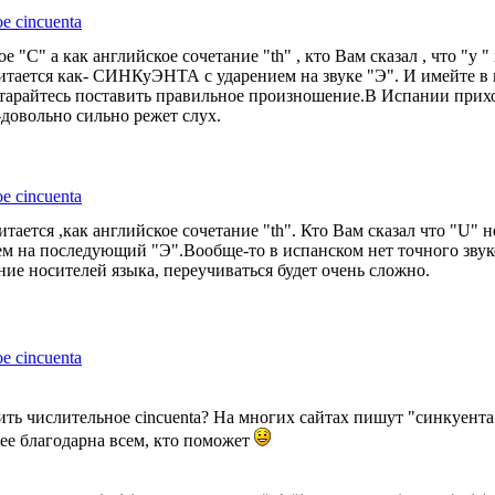
е cincuenta
 "С" а как английское сочетание "th" , кто Вам сказал , что "у "
итается как- СИНКуЭНТА с ударением на звуке "Э". И имейте в в
 старайтесь поставить правильное произношение.В Испании прих
довольно сильно режет слух.
е cincuenta
тается ,как английское сочетание "th". Кто Вам сказал что "U" не
ием на последующий "Э".Вообще-то в испанском нет точного звук
ие носителей языка, переучиваться будет очень сложно.
е cincuenta
ь числительное cincuenta? На многих сайтах пишут "синкуента", 
нее благодарна всем, кто поможет