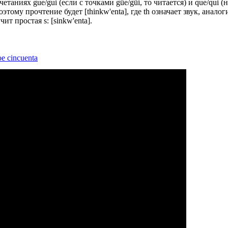
очетаниях gue/gui (если с точками güe/güi, то читается) и que/qui 
тому прочтение будет [thinkw'enta], где th означает звук, аналог
ит простая s: [sinkw'enta].
е cincuenta