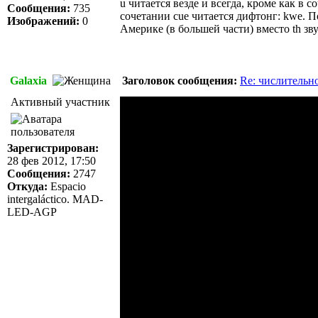
u читается везде и всегда, кроме как в с
Сообщения:
735
сочетании cue читается дифтонг: kwe. Поэ
Изображений:
0
Америке (в большей части) вместо th звуч
Galaxia
Заголовок сообщения:
Re: числительно
Активный участник
Зарегистрирован:
28 фев 2012, 17:50
Сообщения:
2747
Откуда:
Espacio
intergaláctico. MAD-
LED-AGP