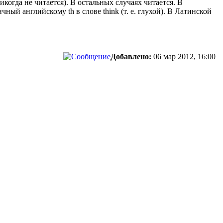
(никогда не читается). В остальных случаях читается. В
ичный английскому th в слове think (т. е. глухой). В Латинской
Добавлено:
06 мар 2012, 16:00