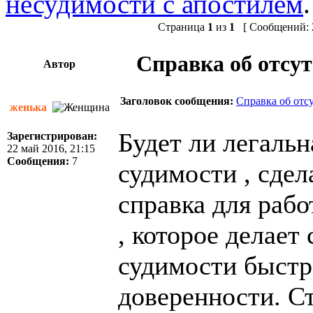
несудимости с апостилем
.
Страница
1
из
1
[ Сообщений: 2
Справка об отсут
Автор
Заголовок сообщения:
Справка об отс
женька
Будет ли легальн
Зарегистрирован:
22 май 2016, 21:15
Сообщения:
7
судимости , сде
справка для рабо
, которое делает
судимости быстро
доверенности. Ст