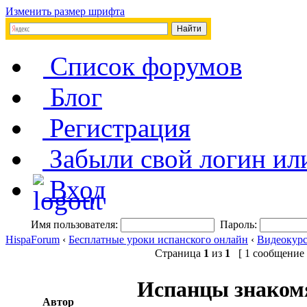
Изменить размер шрифта
Список форумов
Блог
Регистрация
Забыли свой логин ил
Вход
Имя пользователя:
Пароль:
HispaForum
‹
Бесплатные уроки испанского онлайн
‹
Видеокурс
Страница
1
из
1
[ 1 сообщение 
Испанцы знакомя
Автор