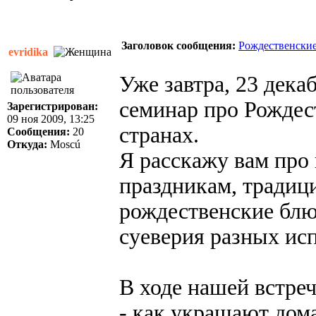
Заголовок сообщения:
Рождественские
evridika
Уже завтра, 23 дека
семинар про Рождес
Зарегистрирован:
09 ноя 2009, 13:25
странах.
Сообщения:
20
Откуда:
Moscú
Я расскажу вам про
праздникам, традиц
рождественские блю
суеверия разных исп
В ходе нашей встреч
- как украшают дом