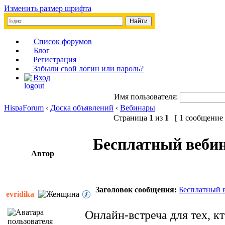
Изменить размер шрифта
Список форумов
Блог
Регистрация
Забыли свой логин или пароль?
Вход
Имя пользователя:
HispaForum
‹
Доска объявлений
‹
Вебинары
Страница
1
из
1
[ 1 сообщение 
Бесплатный веб
Автор
Заголовок сообщения:
Бесплатный 
evridika
Онлайн-встреча для тех, к