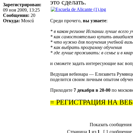
это сделать.
Зарегистрирован:
09 ноя 2009, 13:25
Сообщения:
20
Откуда:
Moscú
Среди прочего,
вы узнаете
:
* в каком регионе Испании лучше всего 
* как самостоятельно купить авиабил
* что нужно для получения учебной виз
* как выбрать программу обучения
* где лучше проживать: в семье и в ква
и сможете задать интересующие вас воп
Ведущая вебинара — Елизавета Румянцев
поделится своим личным опытом обуче
Приходите
7 декабря в 20-00
по московс
=
РЕГИСТРАЦИЯ НА ВЕБ
Показать сообщения 
Страница
1
из
1
[ 1 сообщение 