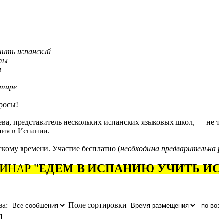
учить испанский
еты
ы
ртире
росы!
а, представитель нескольких испанских языковых школ, — не то
ния в Испании.
кому времени. Участие бесплатно (
необходима предварительна 
ИНАР "
ЕДЕМ В ИСПАНИЮ УЧИТЬ И
за:
Поле сортировки
]