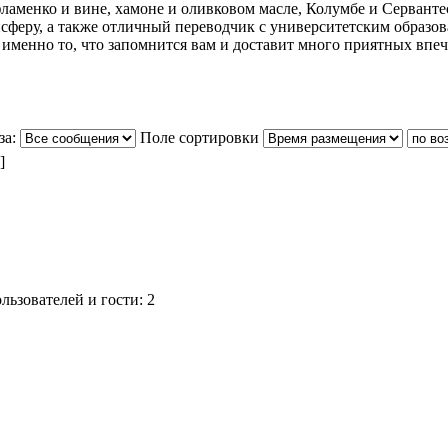
аменко и вине, хамоне и оливковом масле, Колумбе и Сеpвантесе
нсферу, а также отличный переводчик с университетским образо
с именно то, что запомнится вам и доставит много приятных впе
за:
Поле сортировки
]
ьзователей и гости: 2