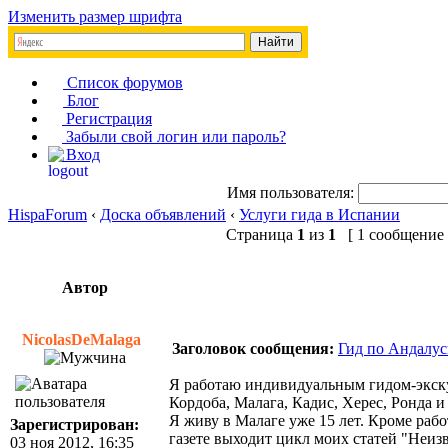
Изменить размер шрифта
Список форумов
Блог
Регистрация
Забыли свой логин или пароль?
Вход
Имя пользователя:
HispaForum
‹
Доска объявлений
‹
Услуги гида в Испании
Страница
1
из
1
[ 1 сообщение 
Автор
NicolasDeMalaga
Заголовок сообщения:
Гид по Андалус
Я работаю индивидуальным гидом-экскур
Кордоба, Малага, Кадис, Херес, Ронда и
Я живу в Малаге уже 15 лет. Кроме раб
Зарегистрирован:
газете выходит цикл моих статей "Неи
03 ноя 2012, 16:35