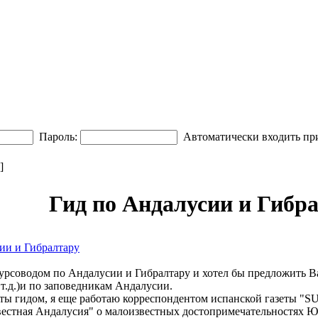
Пароль:
Автоматически входить пр
]
Гид по Андалусии и Гибр
ии и Гибралтару
соводом по Андалусии и Гибралтару и хотел бы предложить Вам
 т.д.)и по заповедникам Андалусии.
оты гидом, я еще работаю корреспондентом испанской газеты "SU
звестная Андалусия" о малоизвестных достопримечательностях 