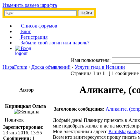
Изменить размер шрифта
Список форумов
Блог
Регистрация
Забыли свой логин или пароль?
Вход
Имя пользователя:
HispaForum
‹
Доска объявлений
‹
Услуги гида в Испании
Страница
1
из
1
[ 1 сообщение 
Аликанте, (с
Автор
Кирницкая Ольга
Заголовок сообщения:
Аликанте, (соп
Новичок
Добрый день! Планиру приехать в Алика
мне подобрать жилье и дс на месте(соп
Зарегистрирован:
Мой электронный адресс
Kirnitskaya.ol
23 янв 2016, 13:55
Всем кто заинтересуется прошу писать м
Сообщения:
1