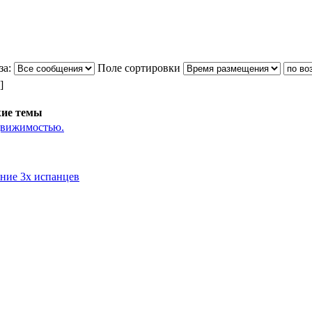
за:
Поле сортировки
]
ие темы
движимостью.
ение 3х испанцев