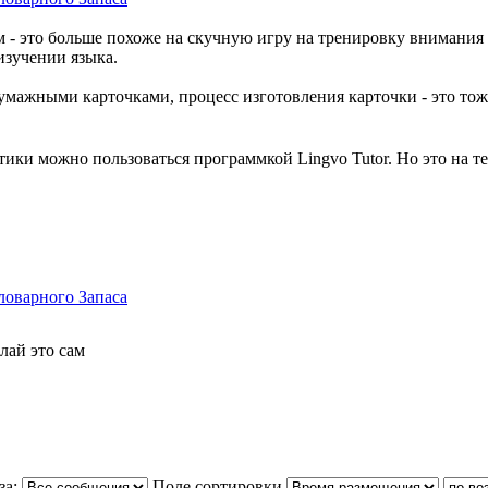
 - это больше похоже на скучную игру на тренировку внимания и 
изучении языка.
умажными карточками, процесс изготовления карточки - это тоже
ики можно пользоваться программкой Lingvo Tutor. Но это на те
ловарного Запаса
лай это сам
за:
Поле сортировки