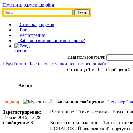
Изменить размер шрифта
Список форумов
Блог
Регистрация
Забыли свой логин или пароль?
Вход
Имя пользователя:
HispaForum
‹
Бесплатные уроки испанского онлайн
Страница
1
из
1
[ Сообщений: 1
Автор
lingoapp
Заголовок сообщения:
Тренажер Сл
Всем привет! Хочу рассказать Вам о п
Зарегистрирован:
19 май 2015, 13:28
Коротко о приложении... Линго - интер
Сообщения:
6
ИСПАНСКИЙ, итальянский, португальск