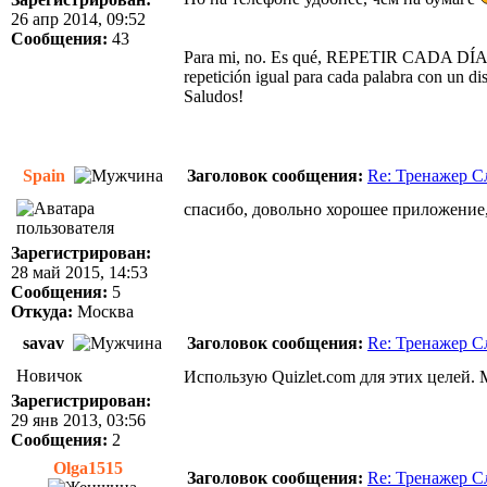
26 апр 2014, 09:52
Сообщения:
43
Para mi, no. Es qué, REPETIR CADA DÍA las p
repetición igual para cada palabra con un dis
Saludos!
Spain
Заголовок сообщения:
Re: Тренажер С
спасибо, довольно хорошее приложение,
Зарегистрирован:
28 май 2015, 14:53
Сообщения:
5
Откуда:
Москва
savav
Заголовок сообщения:
Re: Тренажер С
Новичок
Использую Quizlet.com для этих целей. 
Зарегистрирован:
29 янв 2013, 03:56
Сообщения:
2
Olga1515
Заголовок сообщения:
Re: Тренажер С