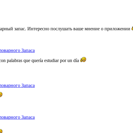
оварный запас. Интересно послушать ваше мнение о приложении
ловарного Запаса
con palabras que quería estudiar por un día
ловарного Запаса
ловарного Запаса