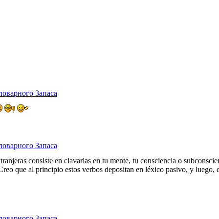
ловарного Запаса
ловарного Запаса
ranjeras consiste en clavarlas en tu mente, tu consciencia o subconscie
. Creo que al principio estos verbos depositan en léxico pasivo, y luego
ловарного Запаса