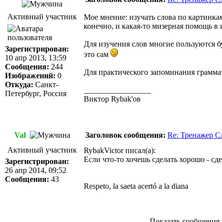
Активный участник
Мое мнение: изучать слова по картинкам
конечно, и какая-то мизерная помощь в 
Для изучения слов многие пользуются б
Зарегистрирован:
это сам
10 апр 2013, 13:59
Сообщения:
244
Для практического запоминания граммат
Изображений:
0
Откуда:
Санкт-
_________________
Петербург, Россия
Виктор Rybak'ов
Val
Заголовок сообщения:
Re: Тренажер С
Активный участник
RybakVictor писал(а):
Если что-то хочешь сделать хорошо - сде
Зарегистрирован:
26 апр 2014, 09:52
Сообщения:
43
Respeto, la saeta acertó a la diana
Показать сообщения 