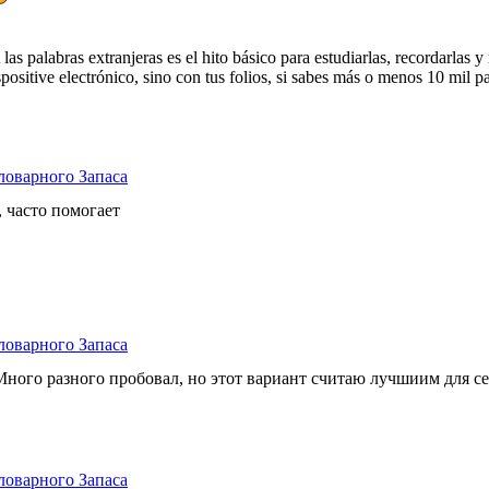
alabras extranjeras es el hito básico para estudiarlas, recordarlas y m
positive electrónico, sino con tus folios, si sabes más o menos 10 mil p
ловарного Запаса
 часто помогает
ловарного Запаса
Много разного пробовал, но этот вариант считаю лучшиим для се
ловарного Запаса