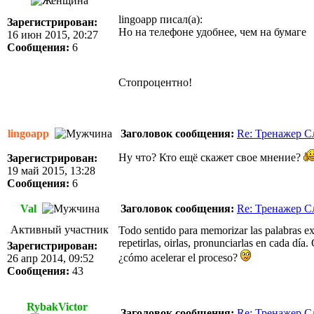
lingoapp писал(а):
Зарегистрирован:
Но на телефоне удобнее, чем на бумаге
16 июн 2015, 20:27
Сообщения:
6
Стопроцентно!
lingoapp
Заголовок сообщения:
Re: Тренажер С
Ну что? Кто ещё скажет свое мнение?
Зарегистрирован:
19 май 2015, 13:28
Сообщения:
6
Val
Заголовок сообщения:
Re: Тренажер С
Активный участник
Todo sentido para memorizar las palabras ext
repetirlas, oirlas, pronunciarlas en cada día
Зарегистрирован:
¿cómo acelerar el proceso?
26 апр 2014, 09:52
Сообщения:
43
RybakVictor
Заголовок сообщения:
Re: Тренажер С