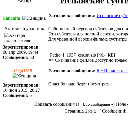
Испанские субти
Автор
Заголовок сообщения:
Испанские субт
Sanchita
Активный участник
Собственный перевод субтитров для стар
Эти субтитры для полной версии, котора
Для урезанной версии фильма субтитры
Зарегистрирован:
08 апр 2009, 19:44
Pedro_I_1937_esp.srt.zip [46.4 КБ]
Сообщения:
50
=>
Скачивание файлов доступно только
Olga1515
Заголовок сообщения:
Re: Испанские с
Спасибо надо будет посмотреть
Зарегистрирован:
16 июн 2015, 20:27
Сообщения:
6
Показать сообщения за:
Поле 
Страница
1
из
1
[ Сообщений: 2