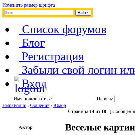
Изменить размер шрифта
Список форумов
Блог
Регистрация
Забыли свой логин ил
Вход
Имя пользователя:
Пароль:
HispaForum
‹
Общение
‹
Юмор
Страница
14
из
18
[ Сообщений:
Веселые картин
Автор