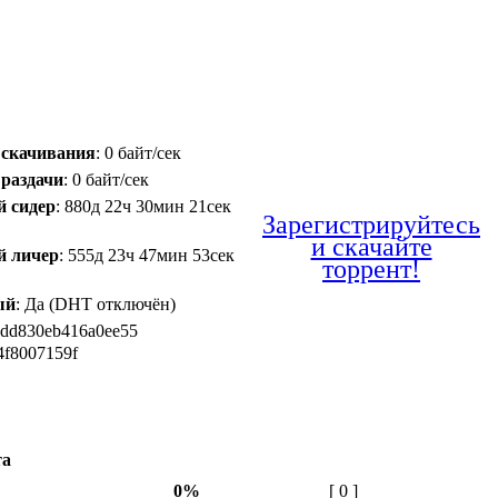
 скачивания
: 0 байт/сек
 раздачи
: 0 байт/сек
й сидер
: 880д 22ч 30мин 21сек
Зарегистрируйтесь
и скачайте
й личер
: 555д 23ч 47мин 53сек
торрент!
ый
: Да (DHT отключён)
4dd830eb416a0ee55
4f8007159f
та
0%
[ 0 ]