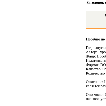
Заголовок 
Пособие по
Год выпуска
Автор: Туров
Жанр: Пособ
Издательст
Формат: D
Качество: 
Количество 
Описание: Н
является ра
Оно может б
навыков уст