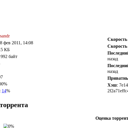
sandr
Скорость
18 фев 2011, 14:08
Скорость
.5 КБ
Последни
 992 байт
назад
8
Последни
назад
97
Приватн
100%
Хэш
: 7e1
:
14
%
2f2a71effc
торрента
Оценка торрен