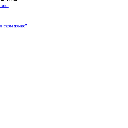
ника
анском языке"