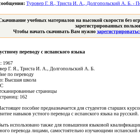
сообщения:
Туровер Г. Я., Триста И. А., Долгопольский А. Б. -
Скачивание учебных материалов на высокой скорости без огр
зарегистрированных пользов
Чтобы начать скачивать Вам нужно
зарегистрироватьс
 устному переводу с испанского языка
: 1967
ер Г. Я., Триста И. А., Долгопольский А. Б.
ие по переводу
во: Высшая школа
OC
Отсканированные страницы
страниц: 162
астоящее пособие предназначается для студентов старших курсо
звитие навыков устного перевода с испанского языка на русский.
ыть использовано также для повышения языковой квалификации
ного перевода лицами, самостоятельно изучающими испанский 