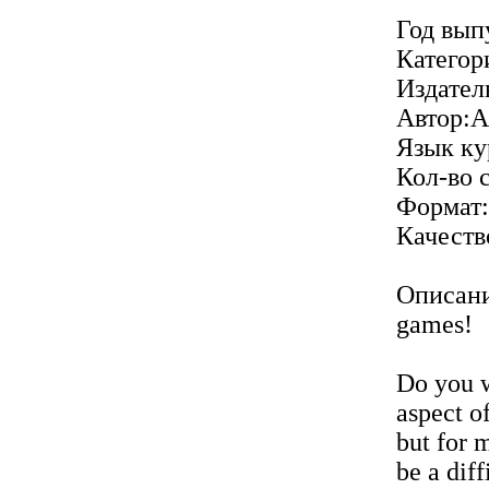
Год вып
Категор
Издател
Автор:A
Язык кур
Кол-во 
Формат
Качеств
Описание
games!
Do you w
aspect o
but for 
be a dif