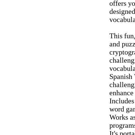
offers y
designed
vocabula
This fun
and puzz
cryptogr
challeng
vocabula
Spanish
challeng
enhance 
Includes
word ga
Works as
program
It's port